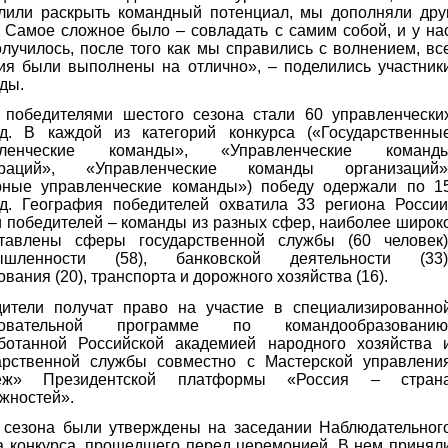
лили раскрыть командный потенциал, мы дополняли дру
. Самое сложное было – совладать с самим собой, и у на
олучилось, после того как мы справились с волнением, вс
ия были выполнены на отлично», – поделились участник
ды.
 победителями шестого сезона стали 60 управленчески
д. В каждой из категорий конкурса («Государственны
вленческие команды», «Управленческие команд
ораций», «Управленческие команды организаций»
ные управленческие команды») победу одержали по 1
д. География победителей охватила 33 региона России
 победителей – команды из разных сфер, наиболее широк
тавлены сферы государственной службы (60 человек)
ышленности (58), банковской деятельности (33)
ования (20), транспорта и дорожного хозяйства (16).
ители получат право на участие в специализированно
зовательной программе по командообразованию
ботанной Российской академией народного хозяйства 
арственной службы совместно с Мастерской управлени
еж» Президентской платформы «Россия – стран
жностей».
 сезона были утверждены на заседании Наблюдательног
а конкурса, прошедшего перед церемонией. В нем принял