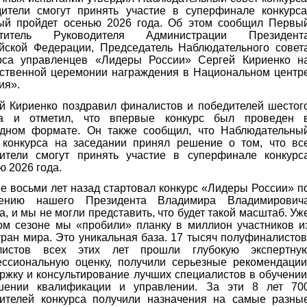
ители смогут принять участие в суперфинале конкурса
ый пройдет осенью 2026 года. Об этом сообщил Первы
ститель Руководителя Администрации Президент
йской Федерации, Председатель Наблюдательного совет
рса управленцев «Лидеры России» Сергей Кириенко н
ственной церемонии награждения в Национальном центр
ия».
й Кириенко поздравил финалистов и победителей шестог
на и отметил, что впервые конкурс был проведен 
дном формате. Он также сообщил, что Наблюдательны
 конкурса на заседании принял решение о том, что вс
ители смогут принять участие в суперфинале конкурс
ю 2026 года.
е восьми лет назад стартовал конкурс «Лидеры России» п
чению нашего Президента Владимира Владимирович
а, и мы не могли представить, что будет такой масштаб. Уж
ом сезоне мы «пробили» планку в миллион участников и
тран мира. Это уникальная база. 17 тысяч полуфиналистов
листов всех этих лет прошли глубокую экспертну
ссиональную оценку, получили серьезные рекомендации
ржку и консультирование лучших специалистов в обучении
шении квалификации и управлении. За эти 8 лет 70
ителей конкурса получили назначения на самые разны