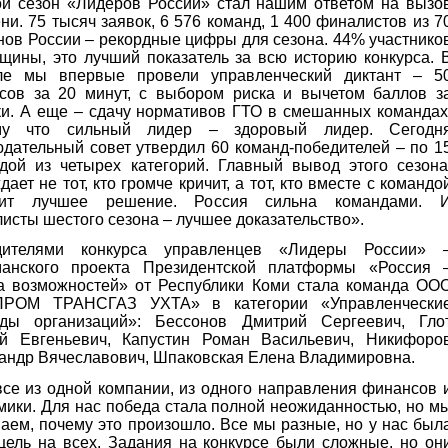
й сезон «Лидеров России» стал нашим ответом на вызо
ни. 75 тысяч заявок, 6 576 команд, 1 400 финалистов из 7
нов России – рекордные цифры для сезона. 44% участнико
щины, это лучший показатель за всю историю конкурса. 
ле мы впервые провели управленческий диктант – 5
сов за 20 минут, с выбором риска и вычетом баллов з
и. А еще – сдачу нормативов ГТО в смешанных командах
му что сильный лидер – здоровый лидер. Сегодн
дательный совет утвердил 60 команд-победителей – по 1
дой из четырех категорий. Главный вывод этого сезона
ает не тот, кто громче кричит, а тот, кто вместе с командо
дит лучшее решение. Россия сильна командами. 
исты шестого сезона – лучшее доказательство».
дителями конкурса управленцев «Лидеры России» 
манского проекта Президентской платформы «Россия 
а возможностей» от Республики Коми стала команда ОО
ПРОМ ТРАНСГАЗ УХТА» в категории «Управленчески
нды организаций»: Бессонов Дмитрий Сергеевич, Гло
й Евгеньевич, Капустин Роман Васильевич, Никифоро
андр Вячеславович, Шпаковская Елена Владимировна.
се из одной компании, из одного направления финансов 
мики. Для нас победа стала полной неожиданностью, но м
аем, почему это произошло. Все мы разные, но у нас был
цель на всех. Задания на конкурсе были сложные, но он