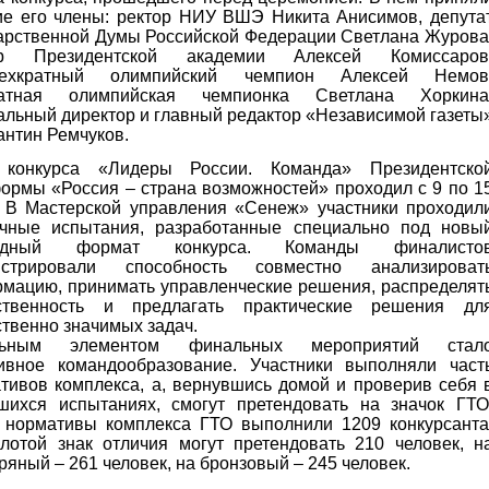
ие его члены: ректор НИУ ВШЭ Никита Анисимов, депута
арственной Думы Российской Федерации Светлана Журова
ор Президентской академии Алексей Комиссаров
рехкратный олимпийский чемпион Алексей Немов
ратная олимпийская чемпионка Светлана Хоркина
альный директор и главный редактор «Независимой газеты
антин Ремчуков.
 конкурса «Лидеры России. Команда» Президентско
ормы «Россия – страна возможностей» проходил с 9 по 1
 В Мастерской управления «Сенеж» участники проходил
чные испытания, разработанные специально под новы
ндный формат конкурса. Команды финалисто
нстрировали способность совместно анализироват
мацию, принимать управленческие решения, распределят
тственность и предлагать практические решения дл
твенно значимых задач.
льным элементом финальных мероприятий стал
ивное командообразование. Участники выполняли част
тивов комплекса, а, вернувшись домой и проверив себя 
шихся испытаниях, смогут претендовать на значок ГТО
 нормативы комплекса ГТО выполнили 1209 конкурсанта
лотой знак отличия могут претендовать 210 человек, н
ряный – 261 человек, на бронзовый – 245 человек.