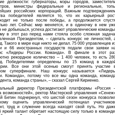
ие должности: губернаторы, мэры городов, заместител
стров, министры федеральные и региональные, топ
ейших российских корпораций. Важным подтверждение
тва победителей является то, что их карьерный рос
ходит не только после победы, а продолжается спуст
лько лет. Сейчас мир меняется, и в одиночку в нем уж
о не добьешься, успеха достигают управленческие команды
му в этот раз перед нами стояла особо сложная задача
вленная Президентом, – сделать конкурс не личностей, 
д. Такого в мире еще никто не делал. 75 000 управленцев и
и и 66 иностранных государств подали свои заявки н
урс «Лидеры России. Команда». В финале в этот ра
ютно рекордное количество – 1 400 человек, то есть 28
нд. Победителями определены по 15 команд в каждо
ории. Все они этой осенью смогут принять участие 
шом суперфинале. Наш конкурс называется «Лидер
и. Команда», потому что все мы одна команда, команд
дента, команда страны», – сказал Сергей Кириенко.
ральный директор Президентской платформы «Россия 
а возможностей», ректор Мастерской управления «Сенеж
й Бетин подчеркнул, что шестой сезон конкурса позволи
овому оценить управленческий потенциал участников
нт, труд и служение всегда находят свой путь. Но даж
 яркий талант обретает настоящую силу только в команде