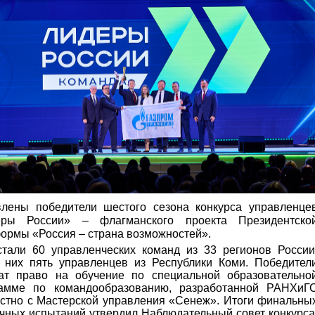
лены победители шестого сезона конкурса управленце
еры России» – флагманского проекта Президентско
ормы «Россия – страна возможностей».
тали 60 управленческих команд из 33 регионов России
 них пять управленцев из Республики Коми. Победител
ат право на обучение по специальной образовательно
рамме по командообразованию, разработанной РАНХиГ
стно с Мастерской управления «Сенеж». Итоги финальны
чных испытаний утвердил Наблюдательный совет конкурса