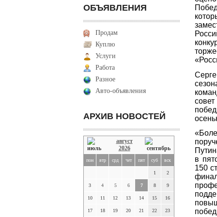
ОБЪЯВЛЕНИЯ
Побед
котор
заме
Продам
Росси
конку
Куплю
торже
Услуги
«Росс
Работа
Серге
Разное
сезо
Авто-объявления
коман
совет
побед
АРХИВ НОВОСТЕЙ
осень
«Боле
август
пору
2026
Путин
в пят
пон
втр
срд
чет
пят
суб
вск
150 с
1
2
фина
профе
3
4
5
6
7
8
9
подде
10
11
12
13
14
15
16
повы
побед
17
18
19
20
21
22
23