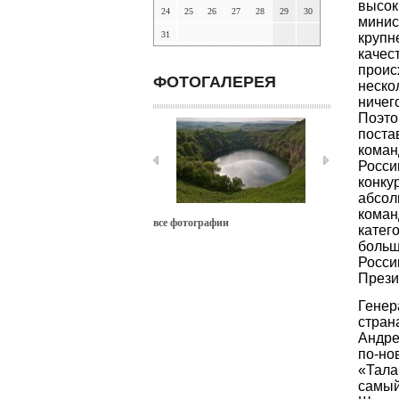
высок
24
25
26
27
28
29
30
мини
31
крупн
качес
проис
ФОТОГАЛЕРЕЯ
неско
ничег
Поэто
поста
коман
Росси
конк
абсол
кома
все фотографии
катег
боль
Росси
Прези
Гене
стран
Андре
по-н
«Тала
самый