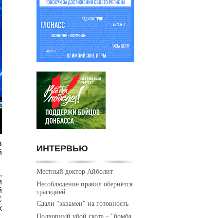
в
ИНТЕРВЬЮ
й
Местный доктор Айболит
,
и
Несоблюдение правил обернётся
й
трагедией
С
Сдали "экзамен" на готовность
х
Подворный убой скота – "бомба
.