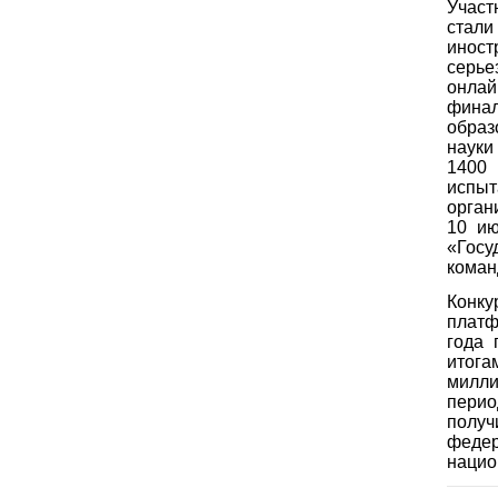
Участ
стали
иност
серье
онлай
фина
образ
науки
1400
испы
орган
10 ию
«Госу
коман
Конк
платф
года 
итога
милли
перио
получ
феде
нацио