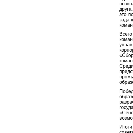
позво
друга
это п
задан
коман
Всего
коман
упра
корп
«Сбор
коман
Среди
предс
пром
образ
Побед
обра
разра
госуд
«Сен
возмо
Итоги
совет