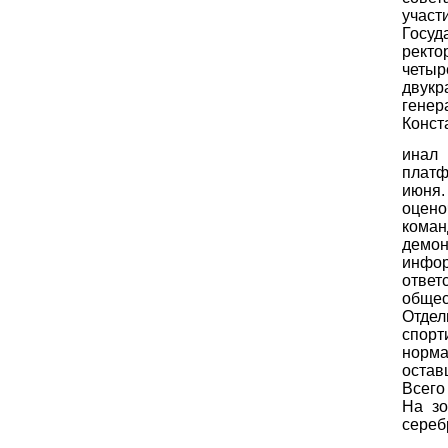
участ
Госуд
рект
четы
двук
генер
Конст
инал
платф
июня.
оцено
кома
демо
инфор
отве
общес
Отде
спорт
норма
остав
Всего
На зо
сереб