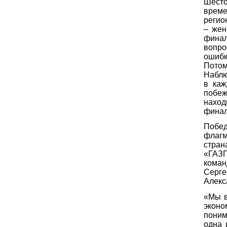
Шесто
време
регио
– жен
фина
вопро
ошибк
Пото
Наблю
в каж
побежд
нахо
финал
Побе
флаг
стран
«ГАЗ
кома
Серге
Алекс
«Мы в
эконо
поним
одна 