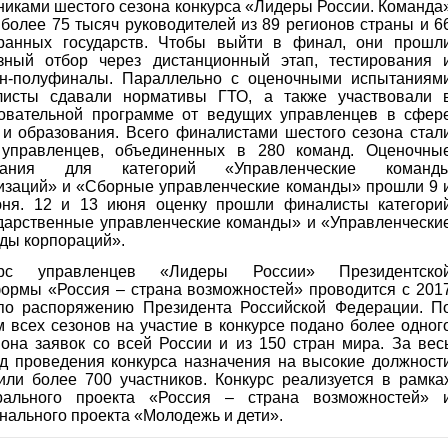
никами шестого сезона конкурса «Лидеры России. Команда
 более 75 тысяч руководителей из 89 регионов страны и 6
ранных государств. Чтобы выйти в финал, они прошл
зный отбор через дистанционный этап, тестирования 
н-полуфиналы. Параллельно с оценочными испытаниям
листы сдавали нормативы ГТО, а также участвовали 
овательной программе от ведущих управленцев в сфер
 и образования. Всего финалистами шестого сезона стал
 управленцев, объединенных в 280 команд. Оценочны
тания для категорий «Управленческие команд
изаций» и «Сборные управленческие команды» прошли 9 
ня. 12 и 13 июня оценку прошли финалисты категори
дарственные управленческие команды» и «Управленчески
ды корпораций».
урс управленцев «Лидеры России» Президентско
ормы «Россия – страна возможностей» проводится с 201
по распоряжению Президента Российской Федерации. П
м всех сезонов на участие в конкурсе подано более одног
она заявок со всей России и из 150 стран мира. За вес
д проведения конкурса назначения на высокие должност
или более 700 участников. Конкурс реализуется в рамка
рального проекта «Россия – страна возможностей» 
нального проекта «Молодежь и дети».