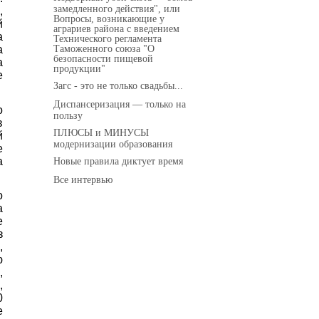
замедленного действия", или
,
Вопросы, возникающие у
й
аграриев района с введением
а
Технического регламента
Таможенного союза "О
а
безопасности пищевой
а
продукции"
е
Загс - это не только свадьбы...
Диспансеризация — только на
о
пользу
в
ПЛЮСЫ и МИНУСЫ
й
модернизации образования
е
а
Новые правила диктует время
Все интервью
о
а
е
з
,
ю
,
,
0
е