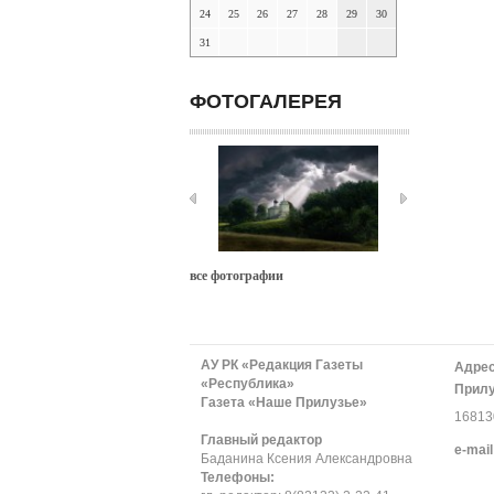
24
25
26
27
28
29
30
31
ФОТОГАЛЕРЕЯ
все фотографии
АУ РК «Редакция Газеты
Адрес
«Республика»
Прилу
Газета «Наше Прилузье»
168130
Главный редактор
е-mail
Баданина Ксения Александровна
Телефоны: