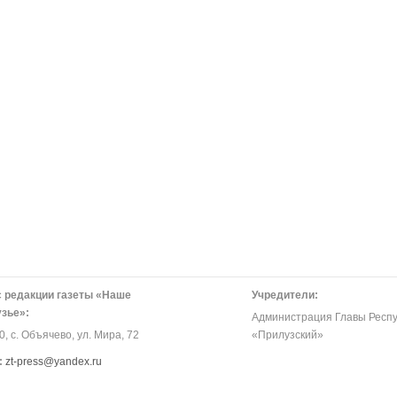
 редакции газеты «Наше
Учредители:
зье»:
Администрация Главы Респу
, с. Объячево, ул. Мира, 72
«Прилузский»
:
zt-press@yandex.ru