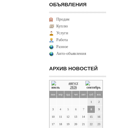
ОБЪЯВЛЕНИЯ
Продам
Куплю
Услуги
Работа
Разное
Авто-объявления
АРХИВ НОВОСТЕЙ
август
2026
пон
втр
срд
чет
пят
суб
вск
1
2
3
4
5
6
7
8
9
10
11
12
13
14
15
16
17
18
19
20
21
22
23