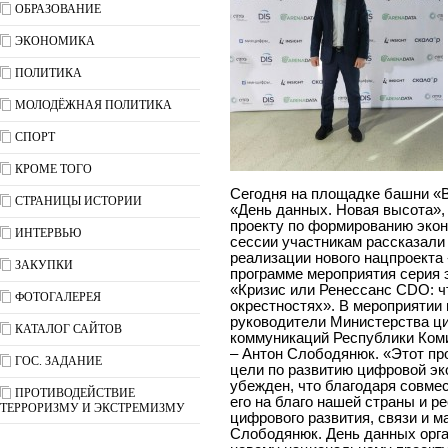
ОБРАЗОВАНИЕ
ЭКОНОМИКА
ПОЛИТИКА
МОЛОДЁЖНАЯ ПОЛИТИКА
СПОРТ
КРОМЕ ТОГО
Сегодня на площадке башни «
СТРАНИЦЫ ИСТОРИИ
«День данных. Новая высота»
проекту по формированию экон
ИНТЕРВЬЮ
сессии участникам рассказали
реализации нового нацпроекта
ЗАКУПКИ
программе мероприятия серия 
«Кризис или Ренессанс CDO: ч
ФОТОГАЛЕРЕЯ
окрестностях». В мероприятии
руководители Министерства ци
КАТАЛОГ САЙТОВ
коммуникаций Республики Коми
– Антон Слободянюк. «Этот пр
ГОС. ЗАДАНИЕ
цели по развитию цифровой эк
убежден, что благодаря совм
ПРОТИВОДЕЙСТВИЕ
его на благо нашей страны и р
ТЕРРОРИЗМУ И ЭКСТРЕМИЗМУ
цифрового развития, связи и 
Слободянюк. День данных орг