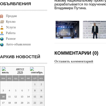
новому национальному проекту
ОБЪЯВЛЕНИЯ
разрабатывается по поручени
Владимира Путина.
Продам
Куплю
Услуги
Работа
Разное
Авто-объявления
КОММЕНТАРИИ (0)
АРХИВ НОВОСТЕЙ
Оставить комментарий
август
2026
пон
втр
срд
чет
пят
суб
вск
1
2
3
4
5
6
7
8
9
10
11
12
13
14
15
16
17
18
19
20
21
22
23