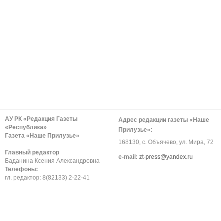
АУ РК «Редакция Газеты
Адрес редакции газеты «Наше
«Республика»
Прилузье»:
Газета «Наше Прилузье»
168130, с. Объячево, ул. Мира, 72
Главный редактор
е-mail:
zt-press@yandex.ru
Баданина Ксения Александровна
Телефоны:
гл. редактор: 8(82133) 2-22-41