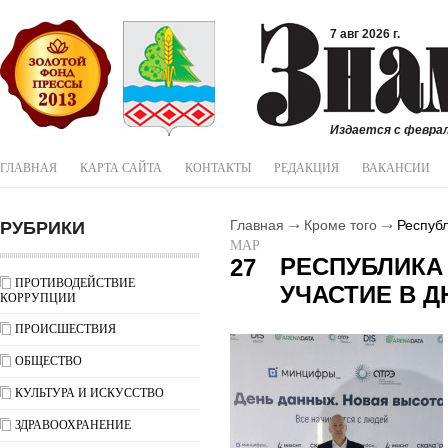
7 авг 2026 г.
Издается с феврал
ГЛАВНАЯ
КАРТА САЙТА
КОНТАКТЫ
РЕДАКЦИЯ
ВАКАНСИИ
РУБРИКИ
Главная
Кроме того
Республ
МАР
РЕСПУБЛИКА
27
ПРОТИВОДЕЙСТВИЕ
УЧАСТИЕ В 
КОРРУПЦИИ
ПРОИСШЕСТВИЯ
ОБЩЕСТВО
КУЛЬТУРА И ИСКУССТВО
ЗДРАВООХРАНЕНИЕ