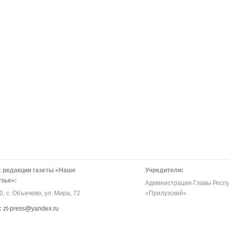
 редакции газеты «Наше
Учредители:
зье»:
Администрация Главы Респу
, с. Объячево, ул. Мира, 72
«Прилузский»
:
zt-press@yandex.ru