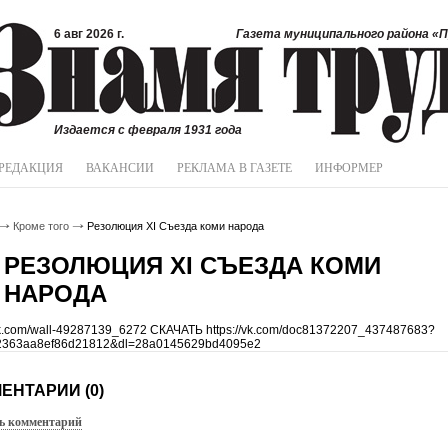
6 авг 2026 г.
Газета муниципального района «П
Издается с февраля 1931 года
РЕДАКЦИЯ
ВАКАНСИИ
РЕКЛАМА В ГАЗЕТЕ
ИНФОРМЕР
Кроме того
Резолюция XI Съезда коми народа
РЕЗОЛЮЦИЯ XI СЪЕЗДА КОМИ
НАРОДА
/vk.com/wall-49287139_6272 СКАЧАТЬ https://vk.com/doc81372207_437487683?
2363aa8ef86d21812&dl=28a0145629bd4095e2
ЕНТАРИИ (0)
ь комментарий