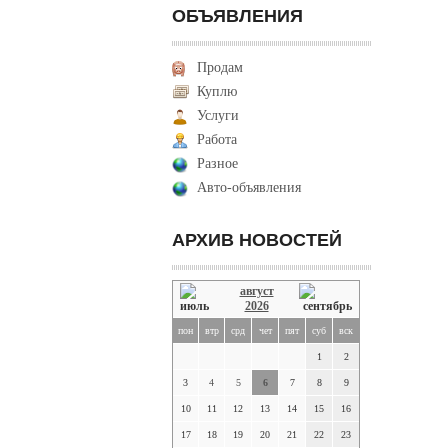
ОБЪЯВЛЕНИЯ
Продам
Куплю
Услуги
Работа
Разное
Авто-объявления
АРХИВ НОВОСТЕЙ
август
2026
пон
втр
срд
чет
пят
суб
вск
1
2
3
4
5
6
7
8
9
10
11
12
13
14
15
16
17
18
19
20
21
22
23