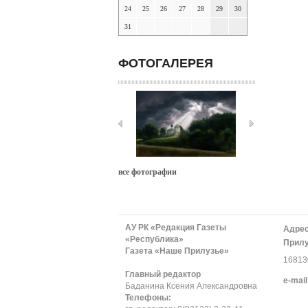
24
25
26
27
28
29
30
31
ФОТОГАЛЕРЕЯ
все фотографии
АУ РК «Редакция Газеты
Адрес
«Республика»
Прилу
Газета «Наше Прилузье»
168130
Главный редактор
е-mail
Баданина Ксения Александровна
Телефоны: