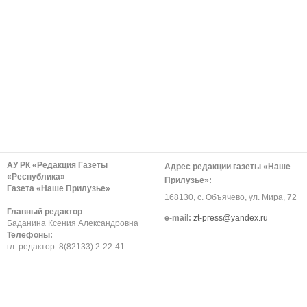
АУ РК «Редакция Газеты
Адрес редакции газеты «Наше
«Республика»
Прилузье»:
Газета «Наше Прилузье»
168130, с. Объячево, ул. Мира, 72
Главный редактор
е-mail:
zt-press@yandex.ru
Баданина Ксения Александровна
Телефоны:
гл. редактор: 8(82133) 2-22-41