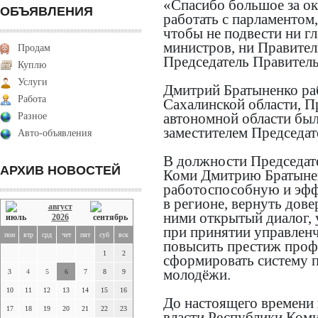
«Спасибо большое за ок
ОБЪЯВЛЕНИЯ
работать с парламентом
чтобы не подвести ни гл
министров, ни Правител
Продам
Председатель Правитель
Куплю
Услуги
Дмитрий Братыненко раб
Работа
Сахалинской области, П
автономной области бы
Разное
заместителем Председат
Авто-объявления
В должности Председат
АРХИВ НОВОСТЕЙ
Коми Дмитрию Братынен
работоспособную и эфф
в регионе, вернуть дове
август
ними открытый диалог, 
2026
при принятии управленч
пон
втр
срд
чет
пят
суб
вск
повысить престиж проф
1
2
сформировать систему п
молодёжи.
3
4
5
6
7
8
9
10
11
12
13
14
15
16
До настоящего времени 
17
18
19
20
21
22
23
власти Республики Коми