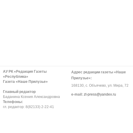
АУ РК «Редакция Газеты
Адрес редакции газеты «Наше
«Республика»
Прилузье»:
Газета «Наше Прилузье»
168130, с. Объячево, ул. Мира, 72
Главный редактор
е-mail:
zt-press@yandex.ru
Баданина Ксения Александровна
Телефоны:
гл. редактор: 8(82133) 2-22-41