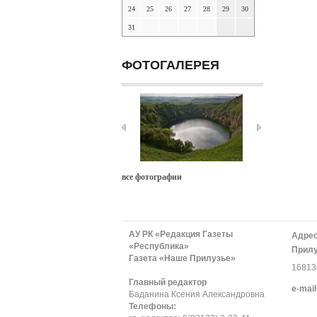
24
25
26
27
28
29
30
31
ФОТОГАЛЕРЕЯ
все фотографии
АУ РК «Редакция Газеты
Адрес
«Республика»
Прилу
Газета «Наше Прилузье»
168130
Главный редактор
е-mail
Баданина Ксения Александровна
Телефоны: