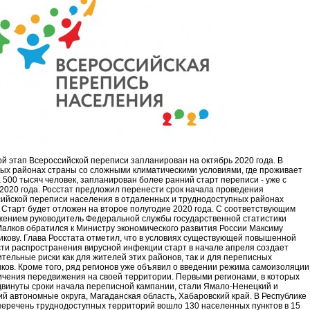
й этап Всероссийской переписи запланирован на октябрь 2020 года. В
ых районах страны со сложными климатическими условиями, где проживает
 500 тысяч человек, запланирован более ранний старт переписи - уже с
2020 года. Росстат предложил перенести срок начала проведения
ийской переписи населения в отдаленных и труднодоступных районах
 Старт будет отложен на второе полугодие 2020 года. С соответствующим
ением руководитель Федеральной службы государственной статистики
алков обратился к Министру экономического развития России Максиму
кову. Глава Росстата отметил, что в условиях существующей повышенной
ти распространения вирусной инфекции старт в начале апреля создает
тельные риски как для жителей этих районов, так и для переписных
ков. Кроме того, ряд регионов уже объявил о введении режима самоизоляции
ичения передвижения на своей территории. Первыми регионами, в которых
двинуты сроки начала переписной кампании, стали Ямало-Ненецкий и
ий автономные округа, Магаданская область, Хабаровский край. В Республике
перечень труднодоступных территорий вошло 130 населенных пунктов в 15