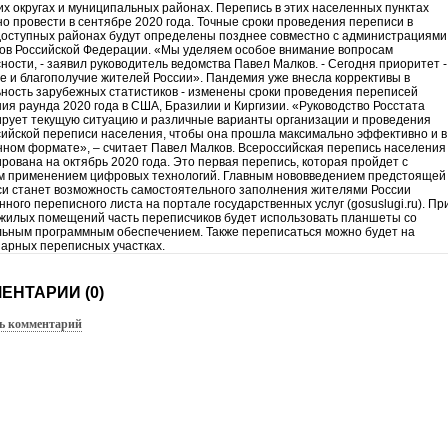
их округах и муниципальных районах. Перепись в этих населенных пунктах
о провести в сентябре 2020 года. Точные сроки проведения переписи в
оступных районах будут определены позднее совместно с администрациями
ов Российской Федерации. «Мы уделяем особое внимание вопросам
ности, - заявил руководитель ведомства Павел Малков. - Сегодня приоритет -
е и благополучие жителей России». Пандемия уже внесла коррективы в
ность зарубежных статистиков - изменены сроки проведения переписей
ия раунда 2020 года в США, Бразилии и Киргизии. «Руководство Росстата
рует текущую ситуацию и различные варианты организации и проведения
ийской переписи населения, чтобы она прошла максимально эффективно и в
ном формате», – считает Павел Малков. Всероссийская перепись населения
рована на октябрь 2020 года. Это первая перепись, которая пройдет с
м применением цифровых технологий. Главным нововведением предстоящей
и станет возможность самостоятельного заполнения жителями России
нного переписного листа на портале государственных услуг (gosuslugi.ru). Пр
жилых помещений часть переписчиков будет использовать планшеты со
ьным программным обеспечением. Также переписаться можно будет на
арных переписных участках.
ЕНТАРИИ (0)
ь комментарий