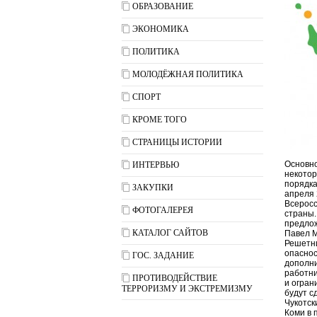
ОБРАЗОВАНИЕ
ЭКОНОМИКА
ПОЛИТИКА
МОЛОДЁЖНАЯ ПОЛИТИКА
СПОРТ
КРОМЕ ТОГО
СТРАНИЦЫ ИСТОРИИ
Основно
ИНТЕРВЬЮ
некотор
порядка
ЗАКУПКИ
апреля 
Всеросс
ФОТОГАЛЕРЕЯ
страны.
предлож
КАТАЛОГ САЙТОВ
Павел М
Решетни
опаснос
ГОС. ЗАДАНИЕ
дополни
работни
ПРОТИВОДЕЙСТВИЕ
и огран
ТЕРРОРИЗМУ И ЭКСТРЕМИЗМУ
будут с
Чукотск
Коми в 