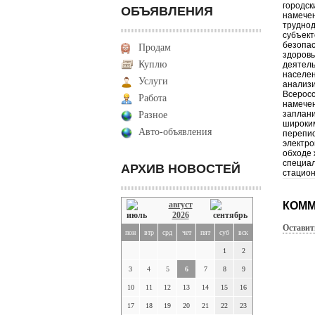
городск
ОБЪЯВЛЕНИЯ
намечен
труднод
субъект
безопас
Продам
здоровь
Куплю
деятель
населен
Услуги
анализи
Всеросс
Работа
намечен
заплани
Разное
широки
Авто-объявления
перепис
электро
обходе 
специал
АРХИВ НОВОСТЕЙ
стацион
август
КОММ
2026
Оставит
пон
втр
срд
чет
пят
суб
вск
1
2
3
4
5
6
7
8
9
10
11
12
13
14
15
16
17
18
19
20
21
22
23