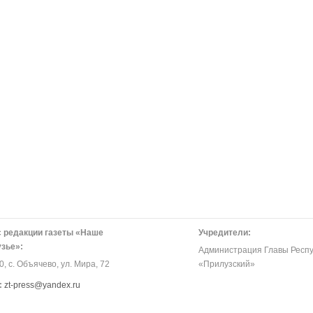
 редакции газеты «Наше
Учредители:
зье»:
Администрация Главы Респу
, с. Объячево, ул. Мира, 72
«Прилузский»
:
zt-press@yandex.ru