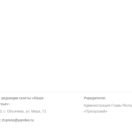
 редакции газеты «Наше
Учредители:
зье»:
Администрация Главы Респу
, с. Объячево, ул. Мира, 72
«Прилузский»
:
zt-press@yandex.ru