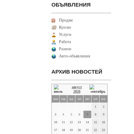
ОБЪЯВЛЕНИЯ
Продам
Куплю
Услуги
Работа
Разное
Авто-объявления
АРХИВ НОВОСТЕЙ
август
2026
пон
втр
срд
чет
пят
суб
вск
1
2
3
4
5
6
7
8
9
10
11
12
13
14
15
16
17
18
19
20
21
22
23