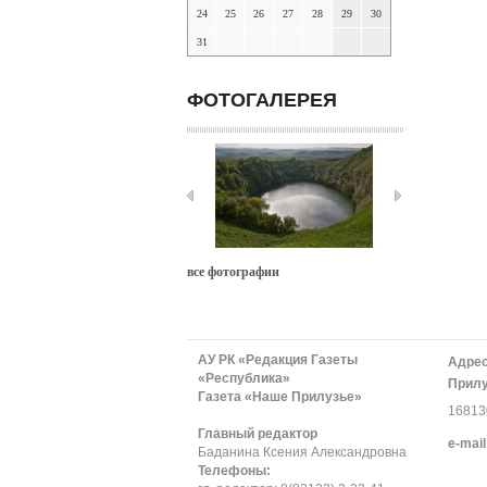
24
25
26
27
28
29
30
31
ФОТОГАЛЕРЕЯ
все фотографии
АУ РК «Редакция Газеты
Адрес
«Республика»
Прилу
Газета «Наше Прилузье»
168130
Главный редактор
е-mail
Баданина Ксения Александровна
Телефоны: