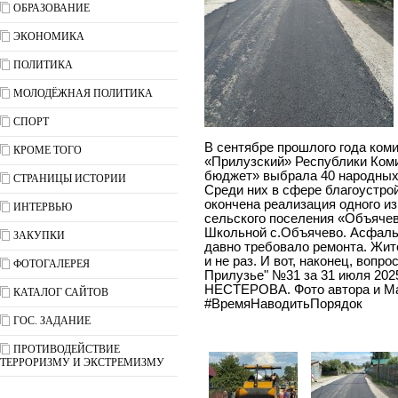
ОБРАЗОВАНИЕ
ЭКОНОМИКА
ПОЛИТИКА
МОЛОДЁЖНАЯ ПОЛИТИКА
СПОРТ
В сентябре прошлого года ком
КРОМЕ ТОГО
«Прилузский» Республики Коми
бюджет» выбрала 40 народных 
СТРАНИЦЫ ИСТОРИИ
Среди них в сфере благоустро
окончена реализация одного из
ИНТЕРВЬЮ
сельского поселения «Объячев
Школьной с.Объячево. Асфаль
ЗАКУПКИ
давно требовало ремонта. Жи
и не раз. И вот, наконец, вопр
ФОТОГАЛЕРЕЯ
Прилузье" №31 за 31 июля 2025
НЕСТЕРОВА. Фото автора и Ма
КАТАЛОГ САЙТОВ
#ВремяНаводитьПорядок
ГОС. ЗАДАНИЕ
ПРОТИВОДЕЙСТВИЕ
ТЕРРОРИЗМУ И ЭКСТРЕМИЗМУ