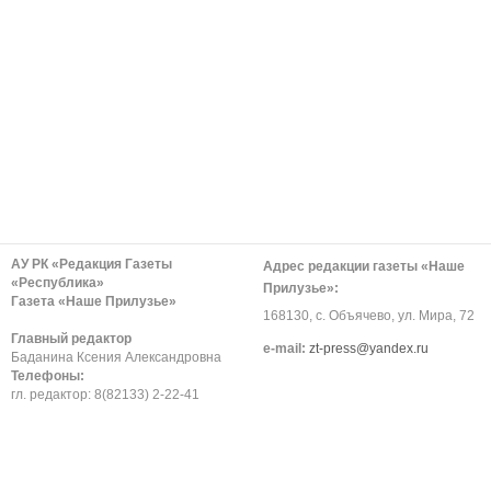
АУ РК «Редакция Газеты
Адрес редакции газеты «Наше
«Республика»
Прилузье»:
Газета «Наше Прилузье»
168130, с. Объячево, ул. Мира, 72
Главный редактор
е-mail:
zt-press@yandex.ru
Баданина Ксения Александровна
Телефоны:
гл. редактор: 8(82133) 2-22-41