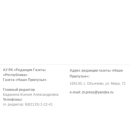
АУ РК «Редакция Газеты
Адрес редакции газеты «Наше
«Республика»
Прилузье»:
Газета «Наше Прилузье»
168130, с. Объячево, ул. Мира, 72
Главный редактор
е-mail:
zt-press@yandex.ru
Баданина Ксения Александровна
Телефоны:
гл. редактор: 8(82133) 2-22-41