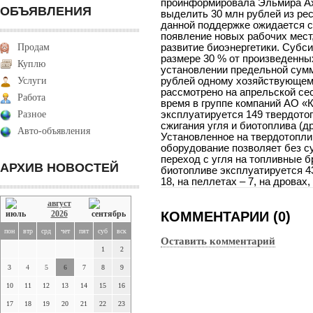
проинформировала Эльмира Ах
ОБЪЯВЛЕНИЯ
выделить 30 млн рублей из ре
данной поддержке ожидается с
появление новых рабочих мест
Продам
развитие биоэнергетики. Субс
размере 30 % от произведенны
Куплю
установлении предельной сумм
Услуги
рублей одному хозяйствующем
рассмотрено на апрельской се
Работа
время в группе компаний АО «
Разное
эксплуатируется 149 твердот
сжигания угля и биотоплива (д
Авто-объявления
Установленное на твердотопл
оборудование позволяет без с
переход с угля на топливные б
АРХИВ НОВОСТЕЙ
биотопливе эксплуатируется 43
18, на пеллетах – 7, на дровах
август
2026
КОММЕНТАРИИ (0)
пон
втр
срд
чет
пят
суб
вск
Оставить комментарий
1
2
3
4
5
6
7
8
9
10
11
12
13
14
15
16
17
18
19
20
21
22
23