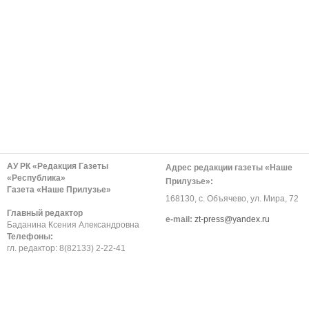
АУ РК «Редакция Газеты
Адрес редакции газеты «Наше
«Республика»
Прилузье»:
Газета «Наше Прилузье»
168130, с. Объячево, ул. Мира, 72
Главный редактор
е-mail:
zt-press@yandex.ru
Баданина Ксения Александровна
Телефоны:
гл. редактор: 8(82133) 2-22-41