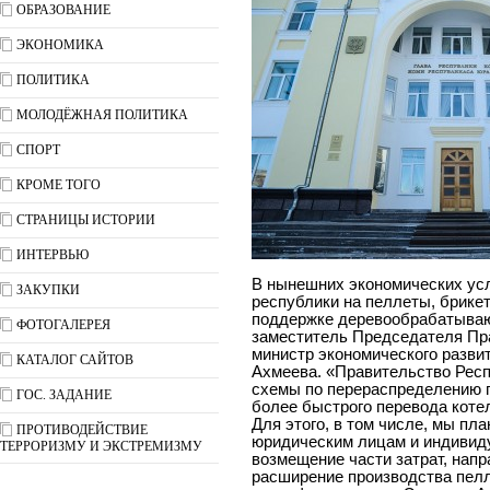
ОБРАЗОВАНИЕ
ЭКОНОМИКА
ПОЛИТИКА
МОЛОДЁЖНАЯ ПОЛИТИКА
СПОРТ
КРОМЕ ТОГО
СТРАНИЦЫ ИСТОРИИ
ИНТЕРВЬЮ
В нынешних экономических усл
ЗАКУПКИ
республики на пеллеты, брике
поддержке деревообрабатываю
ФОТОГАЛЕРЕЯ
заместитель Председателя Пр
министр экономического разви
КАТАЛОГ САЙТОВ
Ахмеева. «Правительство Респ
схемы по перераспределению п
ГОС. ЗАДАНИЕ
более быстрого перевода коте
Для этого, в том числе, мы п
ПРОТИВОДЕЙСТВИЕ
юридическим лицам и индивид
ТЕРРОРИЗМУ И ЭКСТРЕМИЗМУ
возмещение части затрат, нап
расширение производства пелл