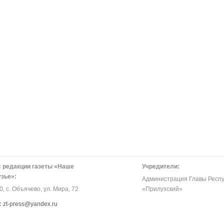
 редакции газеты «Наше
Учредители:
зье»:
Администрация Главы Респу
, с. Объячево, ул. Мира, 72
«Прилузский»
:
zt-press@yandex.ru