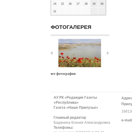
24
25
26
27
28
29
30
31
ФОТОГАЛЕРЕЯ
все фотографии
АУ РК «Редакция Газеты
Адрес
«Республика»
Прилу
Газета «Наше Прилузье»
168130
Главный редактор
е-mail
Баданина Ксения Александровна
Телефоны: