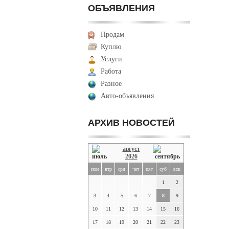
ОБЪЯВЛЕНИЯ
Продам
Куплю
Услуги
Работа
Разное
Авто-объявления
АРХИВ НОВОСТЕЙ
август
2026
пон
втр
срд
чет
пят
суб
вск
1
2
3
4
5
6
7
8
9
10
11
12
13
14
15
16
17
18
19
20
21
22
23