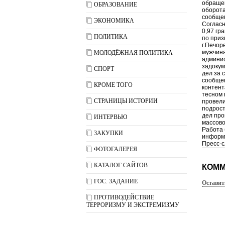
обращен
ОБРАЗОВАНИЕ
оборота
сообщен
ЭКОНОМИКА
Согласн
0,97 гр
ПОЛИТИКА
по приз
г.Печор
мужчина
МОЛОДЁЖНАЯ ПОЛИТИКА
админис
задокум
СПОРТ
дел за 
сообщен
КРОМЕ ТОГО
контент
тесном 
СТРАНИЦЫ ИСТОРИИ
провели
подрост
дел про
ИНТЕРВЬЮ
массово
Работа 
ЗАКУПКИ
информа
Пресс-с
ФОТОГАЛЕРЕЯ
КАТАЛОГ САЙТОВ
КОММ
ГОС. ЗАДАНИЕ
Оставит
ПРОТИВОДЕЙСТВИЕ
ТЕРРОРИЗМУ И ЭКСТРЕМИЗМУ