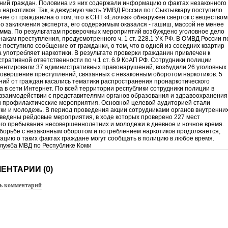
ий граждан. Половина из них содержали информацию о фактах незаконного
 наркотиков. Так, в дежурную часть УМВД России по г.Сыктывкару поступило
ие от гражданина о том, что в СНТ «Елочка» обнаружен сверток с веществом
о заключения эксперта, его содержимым оказался - гашиш, массой не менее
амма. По результатам проверочных мероприятий возбуждено уголовное дело
накам преступления, предусмотренного ч. 1 ст. 228.1 УК РФ. В ОМВД России п
е поступило сообщение от гражданки, о том, что в одной из соседних квартир
 употребляет наркотики. В результате проверки гражданин привлечен к
тративной ответственности по ч.1 ст. 6.9 КоАП РФ. Сотрудники полиции
ентировали 37 административных правонарушений, возбудили 26 уголовных
совершение преступлений, связанных с незаконным оборотом наркотиков. 5
ий от граждан касались тематики распространения пронаркотического
а в сети Интернет. По всей территории республики сотрудники полиции в
взаимодействии с представителями органов образования и здравоохранения
 профилактические мероприятия. Основной целевой аудиторией стали
ки и молодежь. В период проведения акции сотрудниками органов внутренни
ведены рейдовые мероприятия, в ходе которых проверено 227 мест
го пребывания несовершеннолетних и молодежи в дневное и ночное время.
борьбе с незаконным оборотом и потреблением наркотиков продолжается,
цию о таких фактах граждане могут сообщать в полицию в любое время.
лужба МВД по Республике Коми
ЕНТАРИИ (0)
ь комментарий