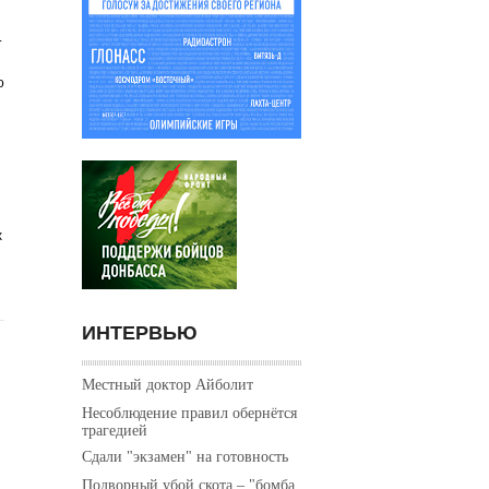
.
о
х
ИНТЕРВЬЮ
Местный доктор Айболит
Несоблюдение правил обернётся
трагедией
Сдали "экзамен" на готовность
Подворный убой скота – "бомба