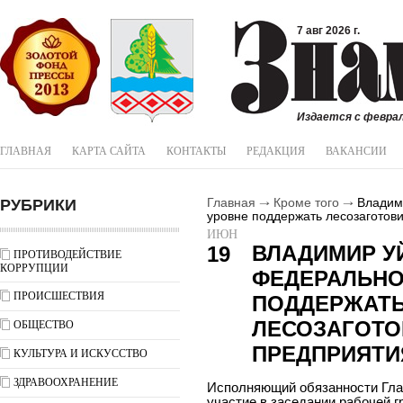
7 авг 2026 г.
Издается с феврал
ГЛАВНАЯ
КАРТА САЙТА
КОНТАКТЫ
РЕДАКЦИЯ
ВАКАНСИИ
РУБРИКИ
Главная
Кроме того
Владим
уровне поддержать лесозаготов
ИЮН
ВЛАДИМИР У
19
ПРОТИВОДЕЙСТВИЕ
КОРРУПЦИИ
ФЕДЕРАЛЬНО
ПРОИСШЕСТВИЯ
ПОДДЕРЖАТ
ЛЕСОЗАГОТ
ОБЩЕСТВО
ПРЕДПРИЯТИ
КУЛЬТУРА И ИСКУССТВО
ЗДРАВООХРАНЕНИЕ
Исполняющий обязанности Гла
участие в заседании рабочей г