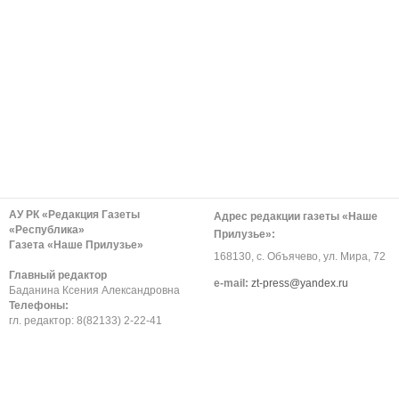
АУ РК «Редакция Газеты
Адрес редакции газеты «Наше
«Республика»
Прилузье»:
Газета «Наше Прилузье»
168130, с. Объячево, ул. Мира, 72
Главный редактор
е-mail:
zt-press@yandex.ru
Баданина Ксения Александровна
Телефоны:
гл. редактор: 8(82133) 2-22-41