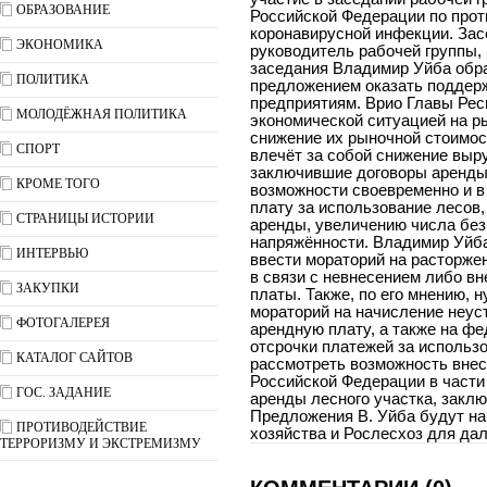
ОБРАЗОВАНИЕ
Российской Федерации по про
коронавирусной инфекции. Зас
ЭКОНОМИКА
руководитель рабочей группы,
заседания Владимир Уйба обра
ПОЛИТИКА
предложением оказать поддер
предприятиям. Врио Главы Респ
МОЛОДЁЖНАЯ ПОЛИТИКА
экономической ситуацией на 
снижение их рыночной стоимос
СПОРТ
влечёт за собой снижение выру
заключившие договоры аренды
КРОМЕ ТОГО
возможности своевременно и в
плату за использование лесов,
СТРАНИЦЫ ИСТОРИИ
аренды, увеличению числа без
напряжённости. Владимир Уйб
ИНТЕРВЬЮ
ввести мораторий на расторже
в связи с невнесением либо в
ЗАКУПКИ
платы. Также, по его мнению, н
мораторий на начисление неус
ФОТОГАЛЕРЕЯ
арендную плату, а также на ф
отсрочки платежей за использ
КАТАЛОГ САЙТОВ
рассмотреть возможность внес
Российской Федерации в части
ГОС. ЗАДАНИЕ
аренды лесного участка, заклю
Предложения В. Уйба будут на
ПРОТИВОДЕЙСТВИЕ
хозяйства и Рослесхоз для да
ТЕРРОРИЗМУ И ЭКСТРЕМИЗМУ