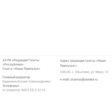
АУ РК «Редакция Газеты
Адрес редакции газеты «Наше
«Республика»
Прилузье»:
Газета «Наше Прилузье»
168130, с. Объячево, ул. Мира, 72
Главный редактор
е-mail:
zt-press@yandex.ru
Баданина Ксения Александровна
Телефоны:
гл. редактор: 8(82133) 2-22-41