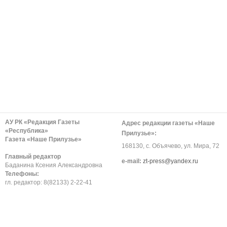
АУ РК «Редакция Газеты
Адрес редакции газеты «Наше
«Республика»
Прилузье»:
Газета «Наше Прилузье»
168130, с. Объячево, ул. Мира, 72
Главный редактор
е-mail:
zt-press@yandex.ru
Баданина Ксения Александровна
Телефоны:
гл. редактор: 8(82133) 2-22-41