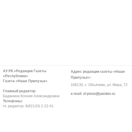
АУ РК «Редакция Газеты
Адрес редакции газеты «Наше
«Республика»
Прилузье»:
Газета «Наше Прилузье»
168130, с. Объячево, ул. Мира, 72
Главный редактор
е-mail:
zt-press@yandex.ru
Баданина Ксения Александровна
Телефоны:
гл. редактор: 8(82133) 2-22-41