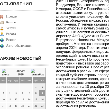
учтены шесть исторических пе
ОБЪЯВЛЕНИЯ
Владимира, Великое княжество
Империя, СССР и Российская
отражает развитие культуры с
Продам
страны уникален по-своему. В
России, объединяя множество н
Куплю
достижений. И теперь каждый 
Услуги
самобытность и культурный код
уникальный логотип «Россия» с
Работа
директор АНО «Дирекция Выст
Разное
Виртуозова. Напомним, Между
пройдет в Москве на территори
Авто-объявления
апреля 2024 года. Посетители 
ведущих федеральных ведомст
организаций, а также выставки 
АРХИВ НОВОСТЕЙ
Республики Коми. По поручени
подготовки к выставке разраб
экспозиции региона. Проект ре
август
достижения в различных сфера
2026
каждый субъект страны провед
которые наиболее полно, ярко 
пон
втр
срд
чет
пят
суб
вск
о ключевых достижениях регио
запланирован на 19 декабря 20
1
2
запущен отдельный сайт дост
3
4
5
6
7
8
9
значимые достижения российск
достижения Республики Коми. З
10
11
12
13
14
15
16
перейдя по ссылке достижения.р
«Достижения регионов».
17
18
19
20
21
22
23