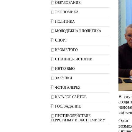
ОБРАЗОВАНИЕ
ЭКОНОМИКА
ПОЛИТИКА
МОЛОДЁЖНАЯ ПОЛИТИКА
СПОРТ
КРОМЕ ТОГО
СТРАНИЦЫ ИСТОРИИ
ИНТЕРВЬЮ
ЗАКУПКИ
ФОТОГАЛЕРЕЯ
В слу
КАТАЛОГ САЙТОВ
созда
ГОС. ЗАДАНИЕ
челов
«обыч
ПРОТИВОДЕЙСТВИЕ
ТЕРРОРИЗМУ И ЭКСТРЕМИЗМУ
Один 
возмо
Общес