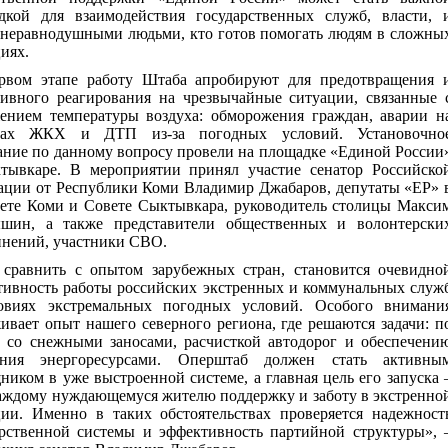
дкой для взаимодействия государственных служб, власти, 
 неравнодушными людьми, кто готов помогать людям в сложны
иях.
рвом этапе работу Штаба апробируют для предотвращения 
тивного реагирования на чрезвычайные ситуации, связанные 
ением температуры воздуха: обморожения граждан, аварии н
тах ЖКХ и ДТП из-за погодных условий. Установочно
ание по данному вопросу провели на площадке «Единой России
тывкаре. В мероприятии принял участие сенатор Российско
ации от Республики Коми Владимир Джабаров, депутаты «ЕР» 
вете Коми и Совете Сыктывкара, руководитель столицы Макси
шин, а также представители общественных и волонтерски
инений, участники СВО.
 сравнить с опытом зарубежных стран, становится очевидно
тивность работы российских экстренных и коммунальных служ
овиях экстремальных погодных условий. Особого внимани
ивает опыт нашего северного региона, где решаются задачи: п
е со снежными заносами, расчисткой автодорог и обеспечени
ения энергоресурсами. Оперштаб должен стать активны
иком в уже выстроенной системе, а главная цель его запуска 
каждому нуждающемуся жителю поддержку и заботу в экстренно
ции. Именно в таких обстоятельствах проверяется надежност
арственной системы и эффективность партийной структуры»
, 