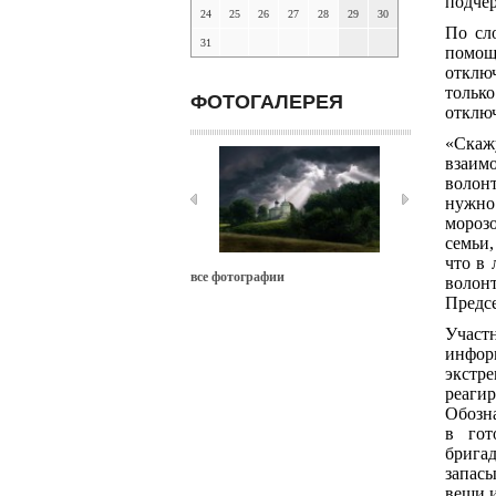
подче
24
25
26
27
28
29
30
По сл
31
помо
отклю
только
ФОТОГАЛЕРЕЯ
отклю
«Скаж
взаим
волон
нужно
мороз
семьи
что в
все фотографии
волонт
Предсе
Участ
инфор
экст
реаги
Обозна
в гот
брига
запасы
вещи и