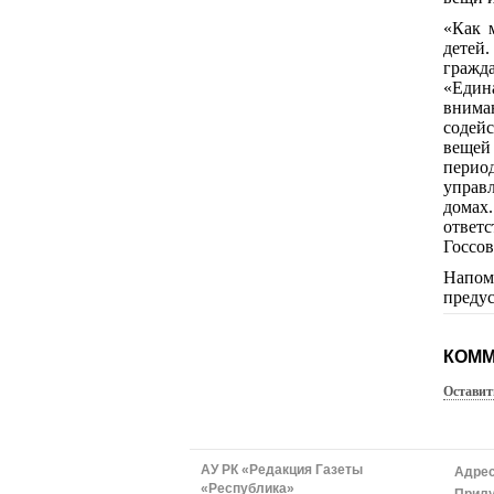
«Как 
детей
гражд
«Едина
вниман
содейс
вещей
перио
управ
домах
ответс
Госсо
Напом
преду
КОММ
Оставит
АУ РК «Редакция Газеты
Адрес
«Республика»