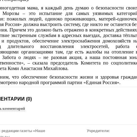
многодетная мама, я каждый день думаю о безопасности свои
. Морозы – это испытание для самых уязвимых категори
ан: пожилых людей, одиноко проживающих, матерей-одиночек
я Россия» должна выстроить систему, где никто не останется бе
ия. Причем это должно быть отражено в конкретных действиях
твие экстренным службам в адресных выездах, доставка тёплы
 и продуктов, обеспечение электроснабжения домохозяйств н
д длительного восстановления электросетей, работа 
ляющими организациями там, где есть жалобы на отопление 
. Забота о людях – не разовая акция, а наша постоянная зон
твенности»,
– сказала председатель Комитета по соцполитик
вета Коми Анастасия Михайлова.
ним, что обеспечение безопасности жизни и здоровья гражда
смотрено народной программой партии «Единая Россия».
ЕНТАРИИ (0)
ь комментарий
 редакции газеты «Наше
Учредители: