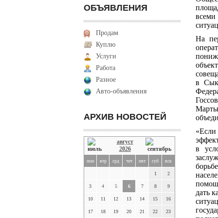
ОБЪЯВЛЕНИЯ
площа
всеми
ситуац
Продам
На пе
Куплю
опера
пониж
Услуги
объек
Работа
совещ
Разное
в Сык
Федер
Авто-объявления
Госсо
Марты
АРХИВ НОВОСТЕЙ
объед
«Если
эффек
август
в усл
2026
заслуж
пон
втр
срд
чет
пят
суб
вск
борьб
1
2
насел
помощн
3
4
5
6
7
8
9
дать 
10
11
12
13
14
15
16
ситуа
госуд
17
18
19
20
21
22
23