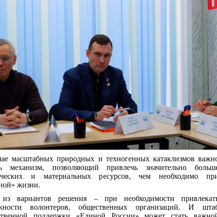
чае масштабных природных и техногенных катаклизмов важн
ть механизм, позволяющий привлечь значительно больш
еческих и материальных ресурсов, чем необходимо пр
ной» жизни.
из вариантов решения – при необходимости привлекат
жности волонтеров, общественных организаций. И шта
твенной поддержки «Единой России» может стать важно