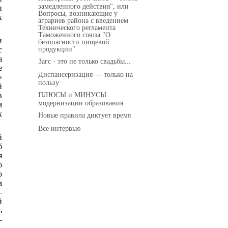
замедленного действия", или
и
Вопросы, возникающие у
х
аграриев района с введением
Технического регламента
Таможенного союза "О
и
безопасности пищевой
продукции"
с
а
Загс - это не только свадьбы...
е
Диспансеризация — только на
»
пользу
й
ПЛЮСЫ и МИНУСЫ
в
модернизации образования
м
х
Новые правила диктует время
Все интервью
й
б
я
о
ю
м
–
й
ь
–