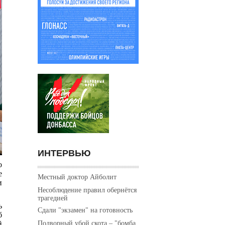
ИНТЕРВЬЮ
о
е
Местный доктор Айболит
и
Несоблюдение правил обернётся
трагедией
ь
Сдали "экзамен" на готовность
б
Подворный убой скота – "бомба
й