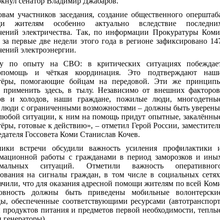
ркнул сенатор Владимир Джабаров.
овам участников заседания, создание общественного оперштаб
щи жителям особенно актуально вследствие последни
чений электричества. Так, по информации Прокуратуры Коми
 за первые две недели этого года в регионе зафиксировано 14
чений электроэнергии.
у по опыту на СВО: в критических ситуациях побеждае
опомощь и чёткая координация. Это подтверждают наш
тёры, помогающие бойцам на передовой. Эти же принцип
 применить здесь, в тылу. Независимо от внешних факторов
ов и холодов, наши граждане, пожилые люди, многодетны
, люди с ограниченными возможностями – должны быть уверены
 любой ситуации, к ним на помощь придут опытные, закалённы
ёры, готовые к действию», –
отметил Герой России, заместител
дателя Госсовета Коми Станислав Кочев.
ники встречи обсудили важность усиления профилактики 
мационной работы с гражданами в период заморозков и ины
ремальных ситуаций. Отметили важность оперативног
рования на сигналы граждан, в том числе в социальных сетях
чили, что для оказания адресной помощи жителям по всей Ком
овность должны быть приведены мобильные волонтерски
ды, обеспеченные соответствующими ресурсами (автотранспорт
 продуктов питания и предметов первой необходимости, теплы
 генераторы).