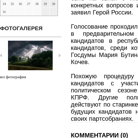
конкретных вопросов и
24
25
26
27
28
29
30
заявил Герой России.
31
Голосование проходило
ФОТОГАЛЕРЕЯ
в предварительном
кандидатов в респуб
кандидатов, среди к
Госдумы Мария Бутин
Кочев.
Похожую процедуру
все фотографии
кандидатов с учас
политическом сезон
КПРФ. Другие поли
действуют по старинке
будущих кандидатов 
своих партсобраниях.
КОММЕНТАРИИ (0)