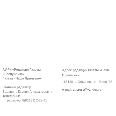
АУ РК «Редакция Газеты
Адрес редакции газеты «Наше
«Республика»
Прилузье»:
Газета «Наше Прилузье»
168130, с. Объячево, ул. Мира, 72
Главный редактор
е-mail:
zt-press@yandex.ru
Баданина Ксения Александровна
Телефоны:
гл. редактор: 8(82133) 2-22-41