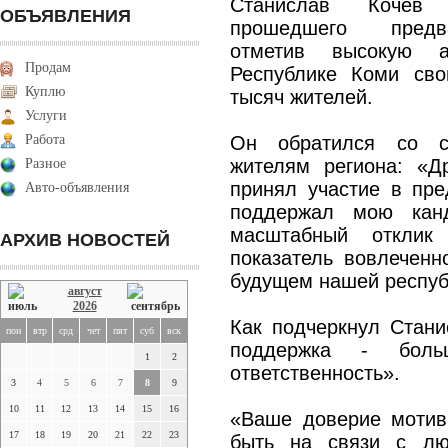
Станислав Кочев 
ОБЪЯВЛЕНИЯ
прошедшего предва
отметив высокую а
Продам
Республике Коми св
Куплю
тысяч жителей.
Услуги
Работа
Он обратился со с
жителям региона: «Др
Разное
принял участие в пре
Авто-объявления
поддержал мою канд
масштабный отклик
АРХИВ НОВОСТЕЙ
показатель вовлеченн
будущем нашей респуб
август
2026
Как подчеркнул Стани
пон
втр
срд
чет
пят
суб
вск
поддержка - боль
1
2
ответственность».
3
4
5
6
7
8
9
10
11
12
13
14
15
16
«Ваше доверие мотив
17
18
19
20
21
22
23
быть на связи с лю