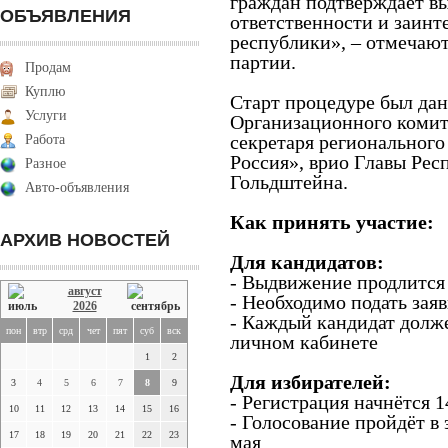
граждан подтверждает в
ОБЪЯВЛЕНИЯ
ответственности и заинт
республики», – отмечаю
партии.
Продам
Куплю
Старт процедуре был дан
Услуги
Организационного комит
секретаря регионального
Работа
Россия», врио Главы Рес
Разное
Гольдштейна.
Авто-объявления
Как принять участие:
АРХИВ НОВОСТЕЙ
Для кандидатов:
- Выдвижение продлится 
август
- Необходимо подать заяв
2026
- Каждый кандидат долже
пон
втр
срд
чет
пят
суб
вск
личном кабинете
1
2
Для избирателей:
3
4
5
6
7
8
9
- Регистрация начнётся 1
10
11
12
13
14
15
16
- Голосование пройдёт в
17
18
19
20
21
22
23
мая