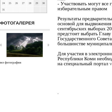
- Участвовать могут все
24
25
26
27
28
29
30
избирательным правом
31
Результаты предваритель
ФОТОГАЛЕРЕЯ
основой для выдвижения 
сентябрьских выборах 20
предстоит выбрать Главу
Государственного Совета
большинстве муниципали
Для участия в электрон
Республики Коми необхо
все фотографии
на
специальный портал
v
.