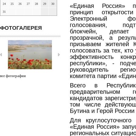
24
25
26
27
28
29
30
«Единая Россия» по
принцип открытост
31
Электронный фор
голосования, подт
ФОТОГАЛЕРЕЯ
блокчейн, делает
прозрачной, а резу
призываем жителей К
голосовать за тех, кт
эффективность кон
республики», - подч
руководитель регио
комитета партии «Един
все фотографии
Всего в Республ
предварительном 
кандидатов зарегистри
том числе действую
Бутина и Герой России
Для круглосуточног
«Единая Россия» запу
региональных ситуаци