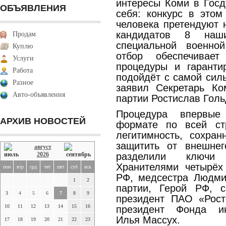
интересы Коми в Госд
ОБЪЯВЛЕНИЯ
себя: конкурс в этом
человека претендуют 
кандидатов 8 наш
Продам
специальной военно
Куплю
отбор обеспечивает
Услуги
процедуры и гаранти
Работа
подойдёт с самой силь
Разное
заявил Секретарь Ко
Авто-объявления
партии Ростислав Гол
Процедура впервые
АРХИВ НОВОСТЕЙ
формате по всей ст
легитимность, сохран
защитить от внешнег
август
2026
разделили ключи 
Хранителями четырёх
пон
втр
срд
чет
пят
суб
вск
РФ, медсестра Людми
1
2
партии, Герой РФ, с
3
4
5
6
7
8
9
президент ПАО «Рост
10
11
12
13
14
15
16
президент Фонда и
Илья Массух.
17
18
19
20
21
22
23