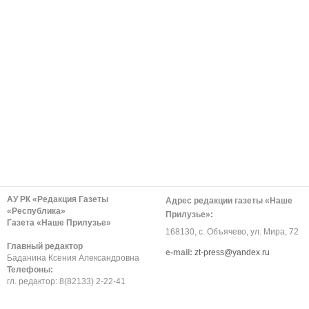
АУ РК «Редакция Газеты
Адрес редакции газеты «Наше
«Республика»
Прилузье»:
Газета «Наше Прилузье»
168130, с. Объячево, ул. Мира, 72
Главный редактор
е-mail:
zt-press@yandex.ru
Баданина Ксения Александровна
Телефоны:
гл. редактор: 8(82133) 2-22-41