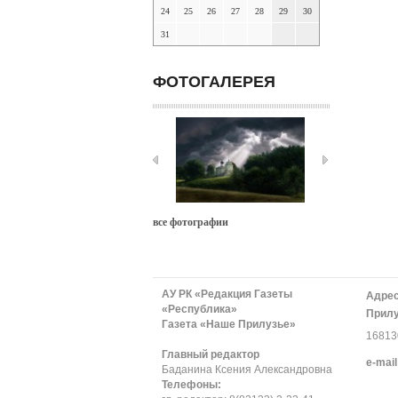
24
25
26
27
28
29
30
31
ФОТОГАЛЕРЕЯ
все фотографии
АУ РК «Редакция Газеты
Адрес
«Республика»
Прилу
Газета «Наше Прилузье»
168130
Главный редактор
е-mail
Баданина Ксения Александровна
Телефоны: