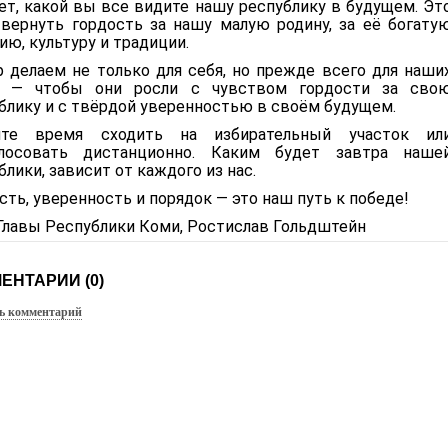
ет, какой вы все видите нашу республику в будущем. Эт
вернуть гордость за нашу малую родину, за её богату
ию, культуру и традиции.
 делаем не только для себя, но прежде всего для наши
й — чтобы они росли с чувством гордости за сво
блику и с твёрдой уверенностью в своём будущем.
ите время сходить на избирательный участок ил
олосовать дистанционно. Каким будет завтра наше
блики, зависит от каждого из нас.
сть, уверенность и порядок — это наш путь к победе!
Главы Республики Коми, Ростислав Гольдштейн
ЕНТАРИИ (0)
ь комментарий