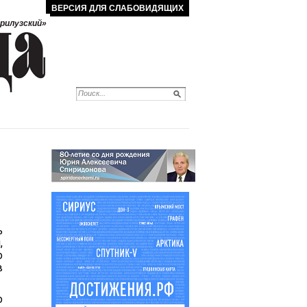
ВЕРСИЯ ДЛЯ СЛАБОВИДЯЩИХ
рилузский»
ь
,
о
в
о