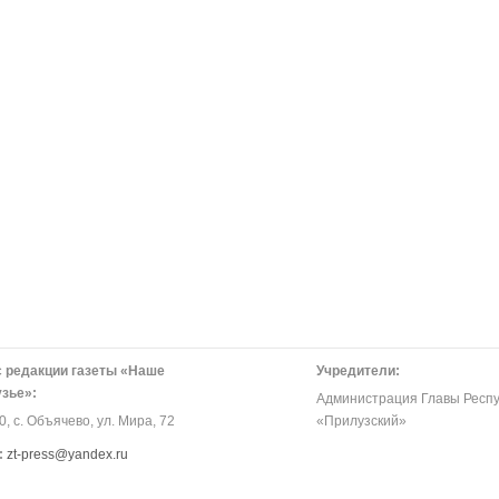
 редакции газеты «Наше
Учредители:
зье»:
Администрация Главы Респу
, с. Объячево, ул. Мира, 72
«Прилузский»
:
zt-press@yandex.ru