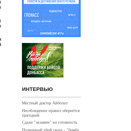
о
ю
х
ю
и
й
ИНТЕРВЬЮ
Местный доктор Айболит
Несоблюдение правил обернётся
трагедией
Сдали "экзамен" на готовность
Подворный убой скота – "бомба