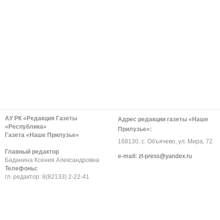
АУ РК «Редакция Газеты
Адрес редакции газеты «Наше
«Республика»
Прилузье»:
Газета «Наше Прилузье»
168130, с. Объячево, ул. Мира, 72
Главный редактор
е-mail:
zt-press@yandex.ru
Баданина Ксения Александровна
Телефоны:
гл. редактор: 8(82133) 2-22-41