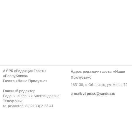
АУ РК «Редакция Газеты
Адрес редакции газеты «Наше
«Республика»
Прилузье»:
Газета «Наше Прилузье»
168130, с. Объячево, ул. Мира, 72
Главный редактор
е-mail:
zt-press@yandex.ru
Баданина Ксения Александровна
Телефоны:
гл. редактор: 8(82133) 2-22-41