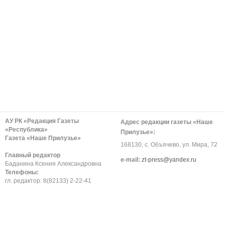
АУ РК «Редакция Газеты
Адрес редакции газеты «Наше
«Республика»
Прилузье»:
Газета «Наше Прилузье»
168130, с. Объячево, ул. Мира, 72
Главный редактор
е-mail:
zt-press@yandex.ru
Баданина Ксения Александровна
Телефоны:
гл. редактор: 8(82133) 2-22-41