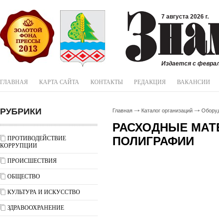
7 августа 2026 г.
Издается с феврал
ГЛАВНАЯ
КАРТА САЙТА
КОНТАКТЫ
РЕДАКЦИЯ
ВАКАНСИИ
РУБРИКИ
Главная
Каталог организаций
Обору
РАСХОДНЫЕ МАТ
ПОЛИГРАФИИ
ПРОТИВОДЕЙСТВИЕ
КОРРУПЦИИ
ПРОИСШЕСТВИЯ
ОБЩЕСТВО
КУЛЬТУРА И ИСКУССТВО
ЗДРАВООХРАНЕНИЕ