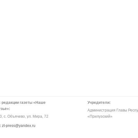
 редакции газеты «Наше
Учредители:
зье»:
Администрация Главы Респу
, с. Объячево, ул. Мира, 72
«Прилузский»
:
zt-press@yandex.ru