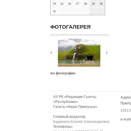
24
25
26
27
28
29
30
31
ФОТОГАЛЕРЕЯ
все фотографии
АУ РК «Редакция Газеты
Адрес
«Республика»
Прилу
Газета «Наше Прилузье»
168130
Главный редактор
е-mail
Баданина Ксения Александровна
Телефоны: