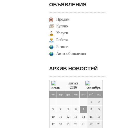
ОБЪЯВЛЕНИЯ
Продам
Куплю
Услуги
Работа
Разное
Авто-объявления
АРХИВ НОВОСТЕЙ
август
2026
пон
втр
срд
чет
пят
суб
вск
1
2
3
4
5
6
7
8
9
10
11
12
13
14
15
16
17
18
19
20
21
22
23