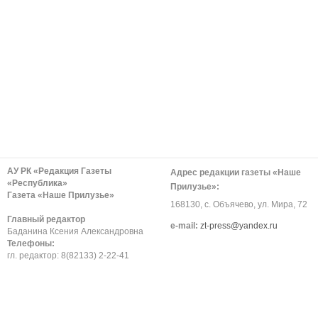
АУ РК «Редакция Газеты
Адрес редакции газеты «Наше
«Республика»
Прилузье»:
Газета «Наше Прилузье»
168130, с. Объячево, ул. Мира, 72
Главный редактор
е-mail:
zt-press@yandex.ru
Баданина Ксения Александровна
Телефоны:
гл. редактор: 8(82133) 2-22-41