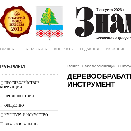
7 августа 2026 г.
Издается с феврал
ГЛАВНАЯ
КАРТА САЙТА
КОНТАКТЫ
РЕДАКЦИЯ
ВАКАНСИИ
РУБРИКИ
Главная
Каталог организаций
Обору
ДЕРЕВООБРАБА
ИНСТРУМЕНТ
ПРОТИВОДЕЙСТВИЕ
КОРРУПЦИИ
ПРОИСШЕСТВИЯ
ОБЩЕСТВО
КУЛЬТУРА И ИСКУССТВО
ЗДРАВООХРАНЕНИЕ