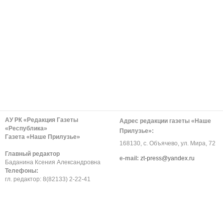
АУ РК «Редакция Газеты
Адрес редакции газеты «Наше
«Республика»
Прилузье»:
Газета «Наше Прилузье»
168130, с. Объячево, ул. Мира, 72
Главный редактор
е-mail:
zt-press@yandex.ru
Баданина Ксения Александровна
Телефоны:
гл. редактор: 8(82133) 2-22-41