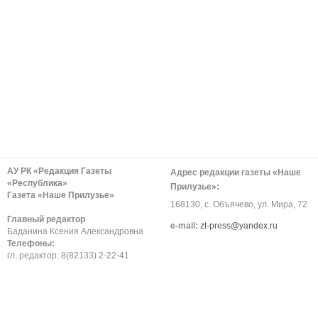
АУ РК «Редакция Газеты
Адрес редакции газеты «Наше
«Республика»
Прилузье»:
Газета «Наше Прилузье»
168130, с. Объячево, ул. Мира, 72
Главный редактор
е-mail:
zt-press@yandex.ru
Баданина Ксения Александровна
Телефоны:
гл. редактор: 8(82133) 2-22-41