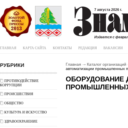
7 августа 2026 г.
Издается с феврал
ГЛАВНАЯ
КАРТА САЙТА
КОНТАКТЫ
РЕДАКЦИЯ
ВАКАНСИИ
РУБРИКИ
Главная
Каталог организаций
автоматизации промышленных 
ОБОРУДОВАНИЕ 
ПРОТИВОДЕЙСТВИЕ
КОРРУПЦИИ
ПРОМЫШЛЕННЫХ
ПРОИСШЕСТВИЯ
ОБЩЕСТВО
КУЛЬТУРА И ИСКУССТВО
ЗДРАВООХРАНЕНИЕ