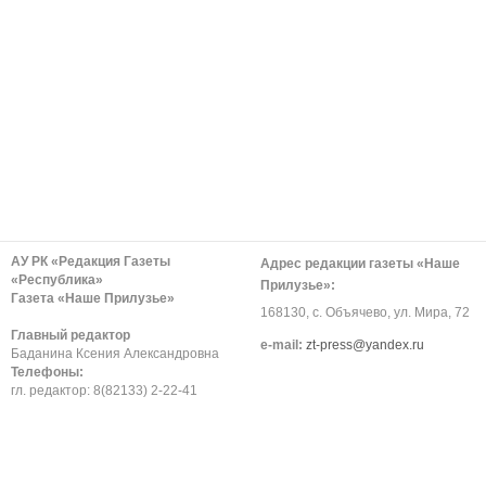
АУ РК «Редакция Газеты
Адрес редакции газеты «Наше
«Республика»
Прилузье»:
Газета «Наше Прилузье»
168130, с. Объячево, ул. Мира, 72
Главный редактор
е-mail:
zt-press@yandex.ru
Баданина Ксения Александровна
Телефоны:
гл. редактор: 8(82133) 2-22-41