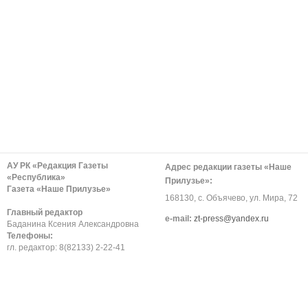
АУ РК «Редакция Газеты
Адрес редакции газеты «Наше
«Республика»
Прилузье»:
Газета «Наше Прилузье»
168130, с. Объячево, ул. Мира, 72
Главный редактор
е-mail:
zt-press@yandex.ru
Баданина Ксения Александровна
Телефоны:
гл. редактор: 8(82133) 2-22-41