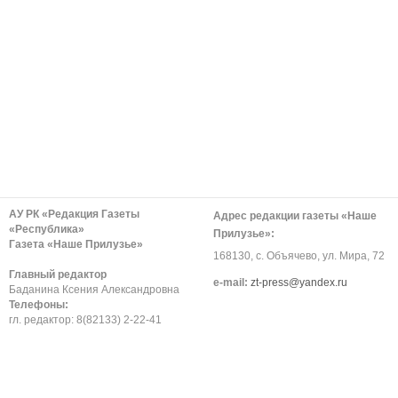
АУ РК «Редакция Газеты
Адрес редакции газеты «Наше
«Республика»
Прилузье»:
Газета «Наше Прилузье»
168130, с. Объячево, ул. Мира, 72
Главный редактор
е-mail:
zt-press@yandex.ru
Баданина Ксения Александровна
Телефоны:
гл. редактор: 8(82133) 2-22-41