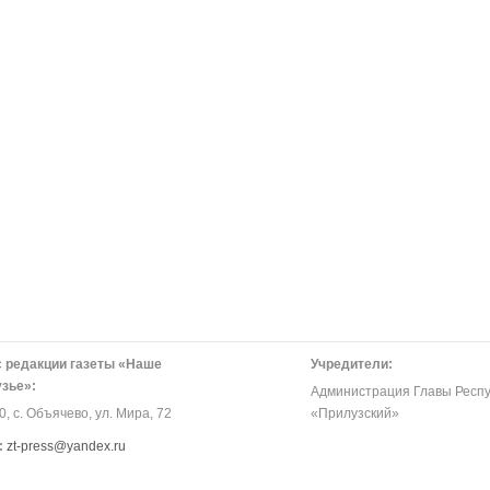
 редакции газеты «Наше
Учредители:
зье»:
Администрация Главы Респу
, с. Объячево, ул. Мира, 72
«Прилузский»
:
zt-press@yandex.ru