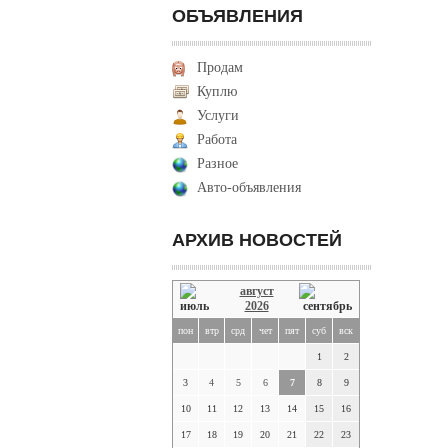
ОБЪЯВЛЕНИЯ
Продам
Куплю
Услуги
Работа
Разное
Авто-объявления
АРХИВ НОВОСТЕЙ
август
2026
пон
втр
срд
чет
пят
суб
вск
1
2
3
4
5
6
7
8
9
10
11
12
13
14
15
16
17
18
19
20
21
22
23