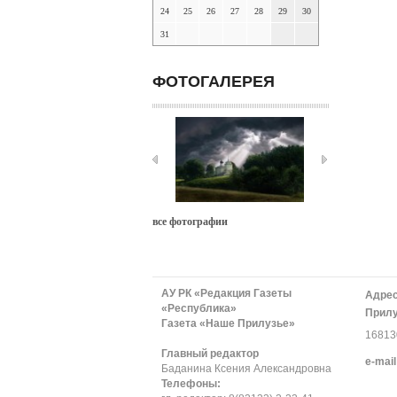
24
25
26
27
28
29
30
31
ФОТОГАЛЕРЕЯ
все фотографии
АУ РК «Редакция Газеты
Адрес
«Республика»
Прилу
Газета «Наше Прилузье»
168130
Главный редактор
е-mail
Баданина Ксения Александровна
Телефоны: