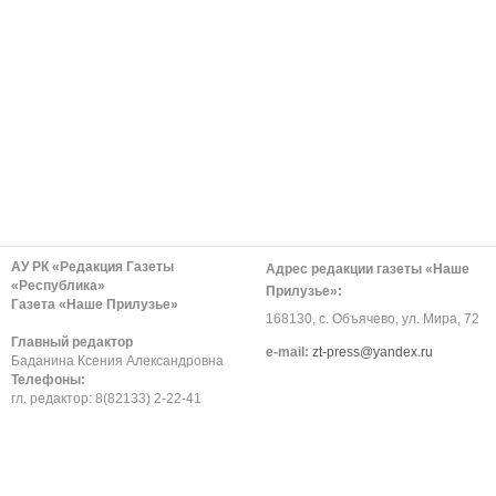
АУ РК «Редакция Газеты
Адрес редакции газеты «Наше
«Республика»
Прилузье»:
Газета «Наше Прилузье»
168130, с. Объячево, ул. Мира, 72
Главный редактор
е-mail:
zt-press@yandex.ru
Баданина Ксения Александровна
Телефоны:
гл. редактор: 8(82133) 2-22-41