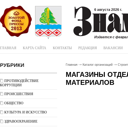
6 августа 2026 г.
Издается с феврал
ГЛАВНАЯ
КАРТА САЙТА
КОНТАКТЫ
РЕДАКЦИЯ
ВАКАНСИИ
РУБРИКИ
Главная
Каталог организаций
Строи
МАГАЗИНЫ ОТД
МАТЕРИАЛОВ
ПРОТИВОДЕЙСТВИЕ
КОРРУПЦИИ
ПРОИСШЕСТВИЯ
ОБЩЕСТВО
КУЛЬТУРА И ИСКУССТВО
ЗДРАВООХРАНЕНИЕ