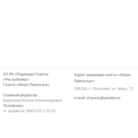
АУ РК «Редакция Газеты
Адрес редакции газеты «Наше
«Республика»
Прилузье»:
Газета «Наше Прилузье»
168130, с. Объячево, ул. Мира, 72
Главный редактор
е-mail:
zt-press@yandex.ru
Баданина Ксения Александровна
Телефоны:
гл. редактор: 8(82133) 2-22-41