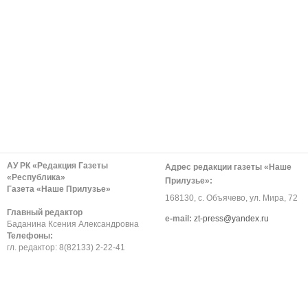
АУ РК «Редакция Газеты
Адрес редакции газеты «Наше
«Республика»
Прилузье»:
Газета «Наше Прилузье»
168130, с. Объячево, ул. Мира, 72
Главный редактор
е-mail:
zt-press@yandex.ru
Баданина Ксения Александровна
Телефоны:
гл. редактор: 8(82133) 2-22-41