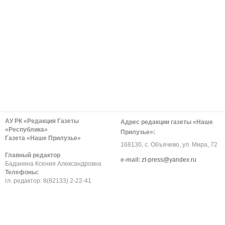
АУ РК «Редакция Газеты
Адрес редакции газеты «Наше
«Республика»
Прилузье»:
Газета «Наше Прилузье»
168130, с. Объячево, ул. Мира, 72
Главный редактор
е-mail:
zt-press@yandex.ru
Баданина Ксения Александровна
Телефоны:
гл. редактор: 8(82133) 2-22-41