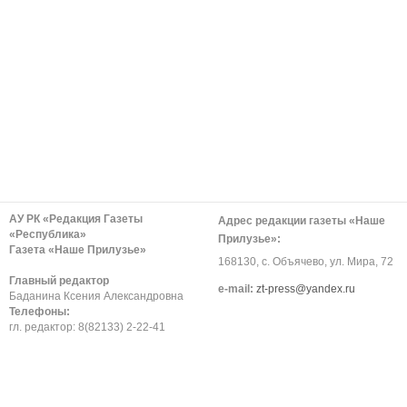
АУ РК «Редакция Газеты
Адрес редакции газеты «Наше
«Республика»
Прилузье»:
Газета «Наше Прилузье»
168130, с. Объячево, ул. Мира, 72
Главный редактор
е-mail:
zt-press@yandex.ru
Баданина Ксения Александровна
Телефоны:
гл. редактор: 8(82133) 2-22-41