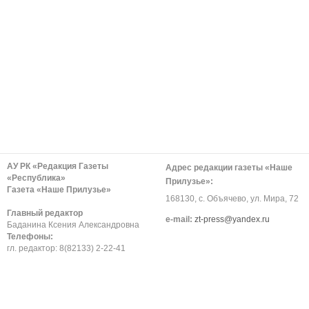
АУ РК «Редакция Газеты
Адрес редакции газеты «Наше
«Республика»
Прилузье»:
Газета «Наше Прилузье»
168130, с. Объячево, ул. Мира, 72
Главный редактор
е-mail:
zt-press@yandex.ru
Баданина Ксения Александровна
Телефоны:
гл. редактор: 8(82133) 2-22-41