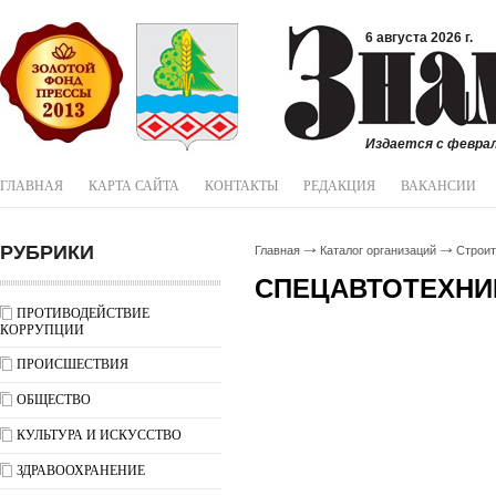
6 августа 2026 г.
Издается с феврал
ГЛАВНАЯ
КАРТА САЙТА
КОНТАКТЫ
РЕДАКЦИЯ
ВАКАНСИИ
РУБРИКИ
Главная
Каталог организаций
Строи
СПЕЦАВТОТЕХНИ
ПРОТИВОДЕЙСТВИЕ
КОРРУПЦИИ
ПРОИСШЕСТВИЯ
ОБЩЕСТВО
КУЛЬТУРА И ИСКУССТВО
ЗДРАВООХРАНЕНИЕ