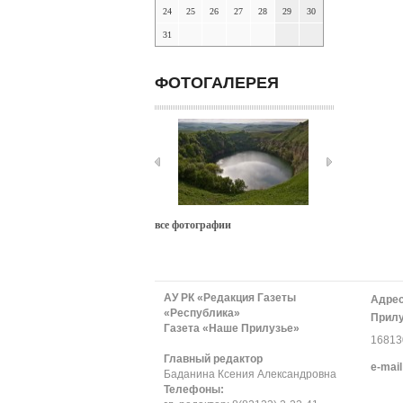
24
25
26
27
28
29
30
31
ФОТОГАЛЕРЕЯ
все фотографии
АУ РК «Редакция Газеты
Адрес
«Республика»
Прилу
Газета «Наше Прилузье»
168130
Главный редактор
е-mail
Баданина Ксения Александровна
Телефоны: