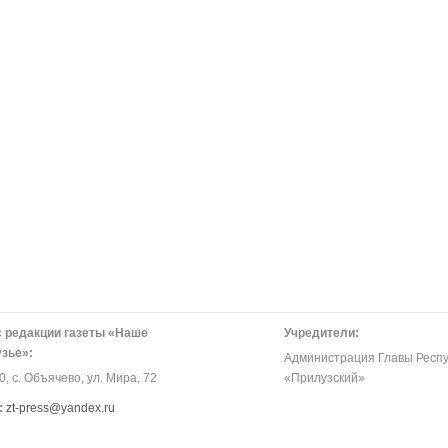
 редакции газеты «Наше
Учредители:
зье»:
Администрация Главы Респу
, с. Объячево, ул. Мира, 72
«Прилузский»
:
zt-press@yandex.ru