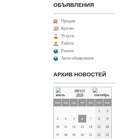
ОБЪЯВЛЕНИЯ
Продам
Куплю
Услуги
Работа
Разное
Авто-объявления
АРХИВ НОВОСТЕЙ
август
2026
пон
втр
срд
чет
пят
суб
вск
1
2
3
4
5
6
7
8
9
10
11
12
13
14
15
16
17
18
19
20
21
22
23