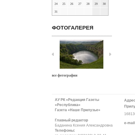
24
25
26
27
28
29
30
31
ФОТОГАЛЕРЕЯ
все фотографии
АУ РК «Редакция Газеты
Адрес
«Республика»
Прилу
Газета «Наше Прилузье»
168130
Главный редактор
е-mail
Баданина Ксения Александровна
Телефоны: