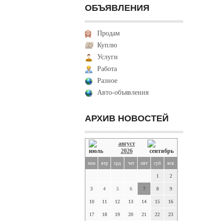
ОБЪЯВЛЕНИЯ
Продам
Куплю
Услуги
Работа
Разное
Авто-объявления
АРХИВ НОВОСТЕЙ
август
2026
пон
втр
срд
чет
пят
суб
вск
1
2
3
4
5
6
7
8
9
10
11
12
13
14
15
16
17
18
19
20
21
22
23