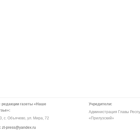
 редакции газеты «Наше
Учредители:
зье»:
Администрация Главы Респу
, с. Объячево, ул. Мира, 72
«Прилузский»
:
zt-press@yandex.ru