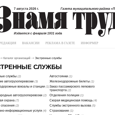
7 августа 2026 г.
Газета муниципального района «П
Издается с февраля 1931 года
РЕДАКЦИЯ
ВАКАНСИИ
РЕКЛАМА В ГАЗЕТЕ
ИНФОРМЕР
Каталог организаций
Экстренные службы
СТРЕННЫЕ СЛУЖБЫ
ные службы
Автостоянки
(2)
(1)
ие автогрузоперевозки
Железнодорожные билеты
(3)
(1)
одорожные вокзалы и станции
Заказ пассажирского легкового
(1)
транспорта
(2)
ородные автогрузоперевозки
Отделения полиции
(2)
(1)
ая охрана
Скорая медицинская помощь
(7)
(4)
 спасения
Службы экстренного вызова
(2)
(5)
чно-информационные услуги
Страхование
(4)
(1)