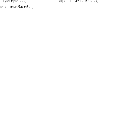
ны доверия
Управление ГО и ЧС
(12)
(4)
ция автомобилей
(5)