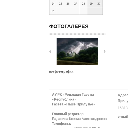
24
25
26
27
28
29
30
31
ФОТОГАЛЕРЕЯ
все фотографии
АУ РК «Редакция Газеты
Адрес
«Республика»
Прилу
Газета «Наше Прилузье»
168130
Главный редактор
е-mail
Баданина Ксения Александровна
Телефоны: