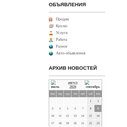
ОБЪЯВЛЕНИЯ
Продам
Куплю
Услуги
Работа
Разное
Авто-объявления
АРХИВ НОВОСТЕЙ
август
2026
пон
втр
срд
чет
пят
суб
вск
1
2
3
4
5
6
7
8
9
10
11
12
13
14
15
16
17
18
19
20
21
22
23