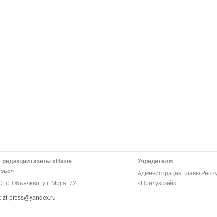
 редакции газеты «Наше
Учредители:
зье»:
Администрация Главы Респу
, с. Объячево, ул. Мира, 72
«Прилузский»
:
zt-press@yandex.ru