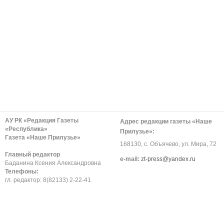
АУ РК «Редакция Газеты
Адрес редакции газеты «Наше
«Республика»
Прилузье»:
Газета «Наше Прилузье»
168130, с. Объячево, ул. Мира, 72
Главный редактор
е-mail:
zt-press@yandex.ru
Баданина Ксения Александровна
Телефоны:
гл. редактор: 8(82133) 2-22-41