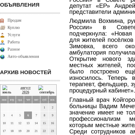
ОБЪЯВЛЕНИЯ
депутат «ЕР» Андре
представители админи
Людмила Вохмина, ру
Продам
России» в Совете
Куплю
подчеркнула: «Новая
Услуги
для жителей посёлков
Работа
Зимовка, всего ок
Разное
амбулатория получилас
Авто-объявления
Открытие нового з
местных жителей, по
было построено ещ
АРХИВ НОВОСТЕЙ
износилось. Теперь 
терапевт, фельдшер, з
август
процедурный кабинет»
2026
Главный врач Койгоро
пон
втр
срд
чет
пят
суб
вск
больницы Вадим Мечет
1
2
значение имеет не тол
3
4
5
6
7
8
9
профессионализм м
10
11
12
13
14
15
16
которым местные жите
Среди сотрудников а
17
18
19
20
21
22
23