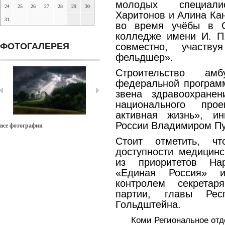
молодых специалис
24
25
26
27
28
29
30
Харитонов и Алина Ка
31
во время учёбы в С
колледже имени И. П
ФОТОГАЛЕРЕЯ
совместно, участв
фельдшер».
Строительство ам
федеральной програм
звена здравоохране
национального про
активная жизнь», ин
России Владимиром П
все фотографии
Стоит отметить, ч
доступности медицин
из приоритетов На
«Единая Россия» 
контролем секретар
партии, главы Рес
Гольдштейна.
Коми Региональное от