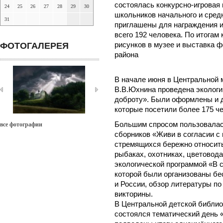
состоялась конкурсно-игровая
24
25
26
27
28
29
30
школьников начального и сред
31
приглашены для награждения и
всего 192 человека. По итогам
ФОТОГАЛЕРЕЯ
рисунков в музее и выставка 
района
В начале июня в Центральной 
В.В.Юхнина проведена экологи
доброту». Были оформлены и 
которые посетили более 175 че
Большим спросом пользовала
все фотографии
сборников «Живи в согласии с 
стремящихся бережно относитьс
рыбаках, охотниках, цветовод
экологической программой «В 
которой были организованы бе
и России, обзор литературы по
викторины.
В Центральной детской библи
состоялся тематический день «