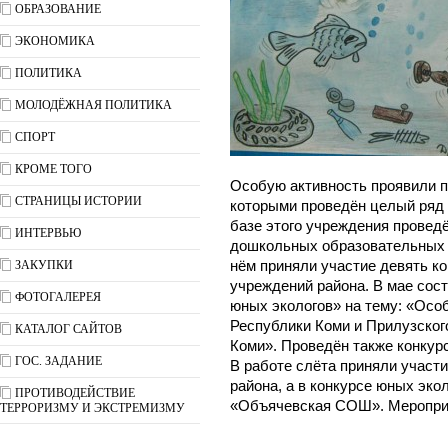
ОБРАЗОВАНИЕ
ЭКОНОМИКА
ПОЛИТИКА
МОЛОДЁЖНАЯ ПОЛИТИКА
СПОРТ
КРОМЕ ТОГО
Особую активность проявили 
СТРАНИЦЫ ИСТОРИИ
которыми проведён целый ряд 
базе этого учреждения провед
ИНТЕРВЬЮ
дошкольных образовательных 
ЗАКУПКИ
нём приняли участие девять к
учреждений района. В мае сос
ФОТОГАЛЕРЕЯ
юных экологов» на тему: «Осо
Республики Коми и Прилузского
КАТАЛОГ САЙТОВ
Коми». Проведён также конкур
ГОС. ЗАДАНИЕ
В работе слёта приняли участ
района, а в конкурсе юных эко
ПРОТИВОДЕЙСТВИЕ
«Объячевская СОШ». Мероприя
ТЕРРОРИЗМУ И ЭКСТРЕМИЗМУ