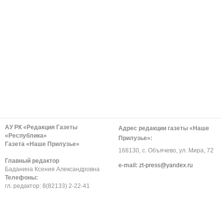
АУ РК «Редакция Газеты
Адрес редакции газеты «Наше
«Республика»
Прилузье»:
Газета «Наше Прилузье»
168130, с. Объячево, ул. Мира, 72
Главный редактор
е-mail:
zt-press@yandex.ru
Баданина Ксения Александровна
Телефоны:
гл. редактор: 8(82133) 2-22-41