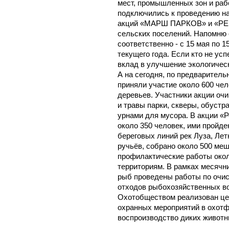
мест, промышленных зон и раб
подключились к проведению на
акций «МАРШ ПАРКОВ» и «РЕ
сельских поселений. Напомню 
соответственно - с 15 мая по 1
текущего года. Если кто не ус
вклад в улучшение экологическ
А на сегодня, по предварител
приняли участие около 600 чел
деревьев. Участники акции оч
и травы парки, скверы, обустр
урнами для мусора. В акции «Р
около 350 человек, ими пройде
береговых линий рек Луза, Ле
ручьёв, собрано около 500 ме
профилактические работы окол
территориям. В рамках месячн
рыб проведены работы по очис
отходов рыбохозяйственных во
Охотобществом реализован це
охранных мероприятий в охотф
воспроизводство диких животны