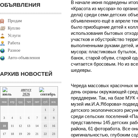
В начале июня подведены итог
ОБЪЯВЛЕНИЯ
«Красота из мусора» по органи
дела) среди семи детских объ
Продам
объявленного ещё в апреле тек
было приобщение детей к колл
Куплю
использования бытовых отход
Услуги
участков и обустройство терр
Работа
выполненными руками детей, и
Разное
мусора: пластиковых бутылок,
Авто-объявления
банок, старой обуви, старой од
считается бросовым. Но из все
шедевры.
АРХИВ НОВОСТЕЙ
Череда массовых красочных м
август
день охраны окружающей среды 
2026
преддверии. Так, на базе МУК
пон
втр
срд
чет
пят
суб
вск
музей им.И.А.Яборова» подвед
детского экологического рисун
1
2
среди сельских поселений «Па
3
4
5
6
7
8
9
представлены 145 детских раб
10
11
12
13
14
15
16
района, 61 фоторабота. Все он
17
18
19
20
21
22
23
оригинальностью, глубоким со