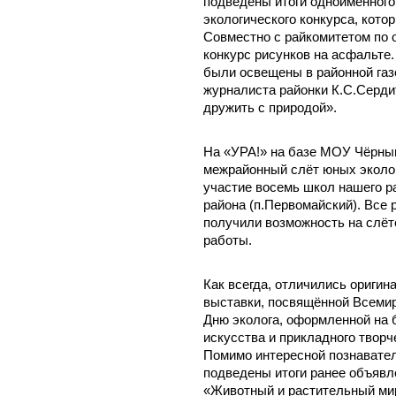
подведены итоги одноимённого
экологического конкурса, кото
Совместно с райкомитетом по
конкурс рисунков на асфальте.
были освещены в районной газ
журналиста районки К.С.Серд
дружить с природой».
На «УРА!» на базе МОУ Чёрн
межрайонный слёт юных эколог
участие восемь школ нашего р
района (п.Первомайский). Все р
получили возможность на слёт
работы.
Как всегда, отличились ориги
выставки, посвящённой Всеми
Дню эколога, оформленной на 
искусства и прикладного творч
Помимо интересной познавате
подведены итоги ранее объявле
«Животный и растительный мир