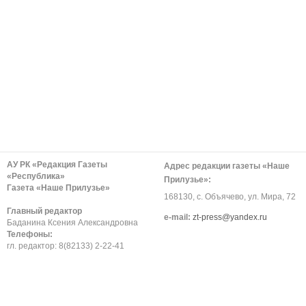
АУ РК «Редакция Газеты
Адрес редакции газеты «Наше
«Республика»
Прилузье»:
Газета «Наше Прилузье»
168130, с. Объячево, ул. Мира, 72
Главный редактор
е-mail:
zt-press@yandex.ru
Баданина Ксения Александровна
Телефоны:
гл. редактор: 8(82133) 2-22-41