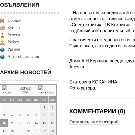
ОБЪЯВЛЕНИЯ
– На плечах всех водителей н
ответственность за жизнь кажд
Продам
«Спецтехники» П.В.Коковкин. 
Куплю
надёжный и исполнительный р
Услуги
Практически ежедневно он вып
Работа
Сыктывкар, а это один из сам
Разное
Авто-объявления
Дома А.Н.Киршина всегда ждут
Анечка.
АРХИВ НОВОСТЕЙ
Екатерина КОКАНИНА.
август
Фото автора.
2026
пон
втр
срд
чет
пят
суб
вск
1
2
КОММЕНТАРИИ (0)
3
4
5
6
7
8
9
Оставить комментарий
10
11
12
13
14
15
16
17
18
19
20
21
22
23