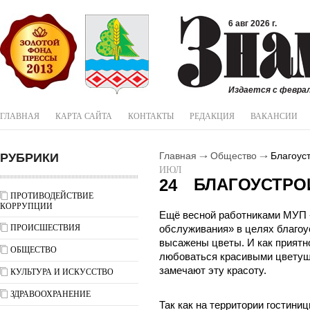
6 авг 2026 г.
Издается с феврал
ГЛАВНАЯ
КАРТА САЙТА
КОНТАКТЫ
РЕДАКЦИЯ
ВАКАНСИИ
РУБРИКИ
Главная
Общество
Благоуст
ИЮЛ
БЛАГОУСТРО
24
ПРОТИВОДЕЙСТВИЕ
КОРРУПЦИИ
Ещё весной работниками МУП 
ПРОИСШЕСТВИЯ
обслуживания» в целях благоу
высажены цветы. И как приятн
ОБЩЕСТВО
любоваться красивыми цветущи
замечают эту красоту.
КУЛЬТУРА И ИСКУССТВО
ЗДРАВООХРАНЕНИЕ
Так как на территории гостин