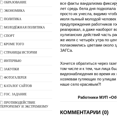
ОБРАЗОВАНИЕ
все факты вандализма фиксиру
лет средь бела дня подкопала
ЭКОНОМИКА
просто их унесла, видимо чтоб
июля пьяный молодой человек 
ПОЛИТИКА
предупреждения работников го
МОЛОДЁЖНАЯ ПОЛИТИКА
реагировал, а даже наоборот в
хулиганских действий часть ра
СПОРТ
же июля с четырёх утра по цен
КРОМЕ ТОГО
полакомились цветами около з
ЗАГСа.
СТРАНИЦЫ ИСТОРИИ
ИНТЕРВЬЮ
Хочется обратиться через газе
том числе и к тем, чьи лица 
ЗАКУПКИ
видеонаблюдения во время их н
ФОТОГАЛЕРЕЯ
хозяевам гуляющих по улицам 
наше село красивым?!
КАТАЛОГ САЙТОВ
ГОС. ЗАДАНИЕ
Работники МУП «Об
ПРОТИВОДЕЙСТВИЕ
ТЕРРОРИЗМУ И ЭКСТРЕМИЗМУ
КОММЕНТАРИИ (0)