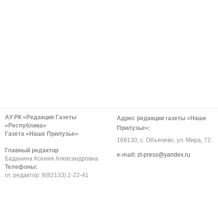
АУ РК «Редакция Газеты
Адрес редакции газеты «Наше
«Республика»
Прилузье»:
Газета «Наше Прилузье»
168130, с. Объячево, ул. Мира, 72
Главный редактор
е-mail:
zt-press@yandex.ru
Баданина Ксения Александровна
Телефоны:
гл. редактор: 8(82133) 2-22-41