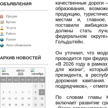
качественные дороги –
ОБЪЯВЛЕНИЯ
образования, возмож
продукцию, туристиче
Продам
местам и, главное
Куплю
поставили амбицио
Услуги
должны стать луч
Работа
федеральном округе
Разное
Гольдштейн.
Авто-объявления
Он уточнил, что моде
АРХИВ НОВОСТЕЙ
проводится при федер
«В 2026 году в рамках
для жизни", которы
август
2026
президента, в респуб
дорожная кампания
пон
втр
срд
чет
пят
суб
вск
подрядчиков», - отмет
1
2
3
4
5
6
7
8
9
По словам главы К
10
11
12
13
14
15
16
включает развитие ср
17
18
19
20
21
22
23