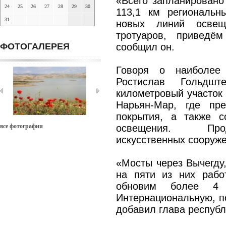
«Всего запланировано
24
25
26
27
28
29
30
113,1 км региональн
31
новых линий освещ
тротуаров, приведё
ФОТОГАЛЕРЕЯ
сообщил он.
Говоря о наиболее 
Ростислав Гольдш
километровый участок 
Нарьян-Мар, где пр
покрытия, а также с
все фотографии
освещения. Про
искусственных сооруже
«Мосты через Вычегду,
на пяти из них рабо
обновим более 4 
Интернациональную, п
добавил глава республ