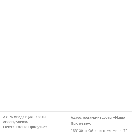
АУ РК «Редакция Газеты
Адрес редакции газеты «Наше
«Республика»
Прилузье»:
Газета «Наше Прилузье»
168130, с. Объячево, ул. Мира, 72