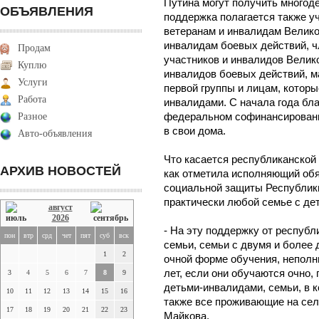
Путина могут получить многод
ОБЪЯВЛЕНИЯ
поддержка полагается также у
ветеранам и инвалидам Велико
инвалидам боевых действий, 
Продам
участников и инвалидов Велик
Куплю
инвалидов боевых действий, 
Услуги
первой группы и лицам, котор
Работа
инвалидами. С начала года бл
Разное
федеральном софинансировании
в свои дома.
Авто-объявления
Что касается республиканской 
АРХИВ НОВОСТЕЙ
как отметила исполняющий обя
социальной защиты Республики
практически любой семье с де
август
2026
- На эту поддержку от респуб
пон
втр
срд
чет
пят
суб
вск
семьи, семьи с двумя и более 
1
2
очной форме обучения, неполн
лет, если они обучаются очно,
3
4
5
6
7
8
9
детьми-инвалидами, семьи, в к
10
11
12
13
14
15
16
также все проживающие на селе
17
18
19
20
21
22
23
Майкова.