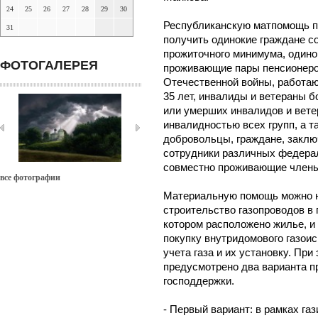
24
25
26
27
28
29
30
Республиканскую матпомощь пр
31
получить одинокие граждане 
прожиточного минимума, один
ФОТОГАЛЕРЕЯ
проживающие пары пенсионеро
Отечественной войны, работа
35 лет, инвалиды и ветераны 
или умерших инвалидов и вете
инвалидностью всех групп, а 
добровольцы, граждане, заклю
сотрудники различных федера
совместно проживающие члены
все фотографии
Материальную помощь можно н
строительство газопроводов в 
котором расположено жилье, и 
покупку внутридомового газои
учета газа и их установку. При
предусмотрено два варианта п
господдержки.
- Первый вариант: в рамках га