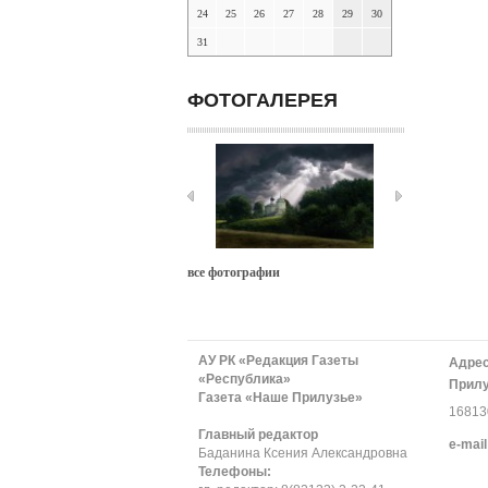
24
25
26
27
28
29
30
31
ФОТОГАЛЕРЕЯ
все фотографии
АУ РК «Редакция Газеты
Адрес
«Республика»
Прилу
Газета «Наше Прилузье»
168130
Главный редактор
е-mail
Баданина Ксения Александровна
Телефоны: