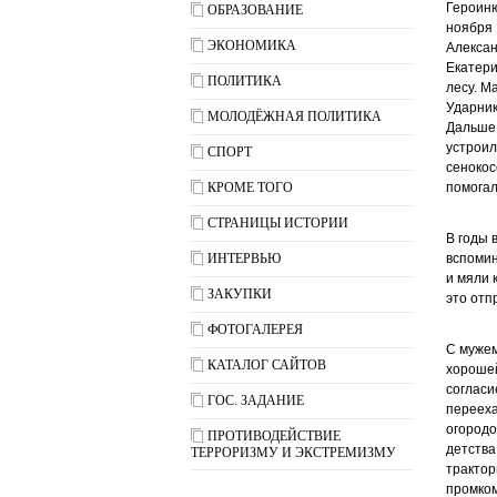
Героиню
ОБРАЗОВАНИЕ
ноября 
ЭКОНОМИКА
Алексан
Екатери
ПОЛИТИКА
лесу. М
Ударник
МОЛОДЁЖНАЯ ПОЛИТИКА
Дальше 
устроил
СПОРТ
сенокос
КРОМЕ ТОГО
помогал
СТРАНИЦЫ ИСТОРИИ
В годы 
ИНТЕРВЬЮ
вспомин
и мяли 
ЗАКУПКИ
это отп
ФОТОГАЛЕРЕЯ
С мужем
КАТАЛОГ САЙТОВ
хорошей
согласи
ГОС. ЗАДАНИЕ
перееха
огородо
ПРОТИВОДЕЙСТВИЕ
детства
ТЕРРОРИЗМУ И ЭКСТРЕМИЗМУ
трактор
промком