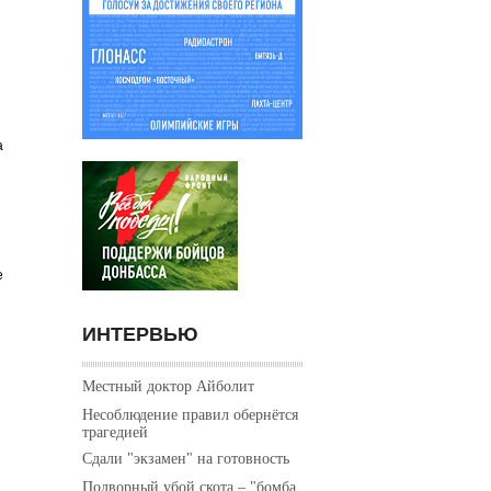
а
е
ИНТЕРВЬЮ
Местный доктор Айболит
Несоблюдение правил обернётся
трагедией
Сдали "экзамен" на готовность
Подворный убой скота – "бомба