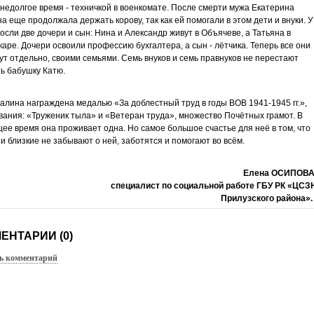
недолгое время - техничкой в военкомате. После смерти мужа Екатерина
а еще продолжала держать корову, так как ей помогали в этом дети и внуки. У
осли две дочери и сын: Нина и Александр живут в Объячеве, а Татьяна в
аре. Дочери освоили профессию бухгалтера, а сын - лётчика. Теперь все они
ут отдельно, своими семьями. Семь внуков и семь правнуков не перестают
ь бабушку Катю.
алина награждена медалью «За доблестный труд в годы ВОВ 1941-1945 гг.»,
вания: «Труженик тыла» и «Ветеран труда», множество Почётных грамот. В
ее время она проживает одна. Но самое большое счастье для неё в том, что
и близкие не забывают о ней, заботятся и помогают во всём.
Елена ОСИПОВА
специалист по социальной работе ГБУ РК «ЦСЗ
Прилузского района»
ЕНТАРИИ (0)
ь комментарий