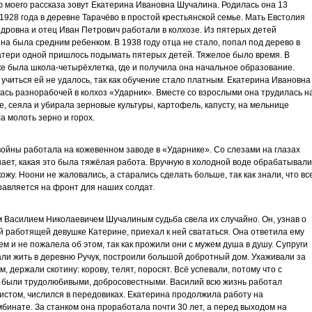
 моего рассказа зовут Екатерина Ивановна Шучалина. Родилась она 13
1928 года в деревне Тарачёво в простой крестьянской семье. Мать Евстолия
дровна и отец Иван Петрович работали в колхозе. Из пятерых детей
на была средним ребенком. В 1938 году отца не стало, попал под дерево в
атери одной пришлось подымать пятерых детей. Тяжелое было время. В
е была школа-четырёхлетка, где и получила она начальное образование.
учиться ей не удалось, так как обучение стало платным. Екатерина Ивановна
ась разнорабочей в колхоз «Ударник». Вместе со взрослыми она трудилась н
е, сеяла и убирала зерновые культуры, картофель, капусту, на мельнице
а молоть зерно и горох.
войны работала на кожевенном заводе в «Ударнике». Со слезами на глазах
ает, какая это была тяжёлая работа. Вручную в холодной воде обрабатывали
кожу. Ноони не жаловались, а старались сделать больше, так как знали, что вс
равляется на фронт для наших солдат.
 Василием Николаевичем Шучалиным судьба свела их случайно. Он, узнав о
 работящей девушке Катерине, приехал к ней свататься. Она ответила ему
ем и не пожалела об этом, так как прожили они с мужем душа в душу. Супруги
ли жить в деревню Ручук, построили большой добротный дом. Ухаживали за
м, держали скотину: корову, телят, поросят. Всё успевали, потому что с
 были трудолюбивыми, добросовестными. Василий всю жизнь работал
истом, числился в передовиках. Екатерина продолжила работу на
бинате. За станком она проработала почти 30 лет, а перед выходом на