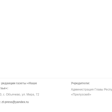
 редакции газеты «Наше
Учредители:
зье»:
Администрация Главы Респу
, с. Объячево, ул. Мира, 72
«Прилузский»
:
zt-press@yandex.ru