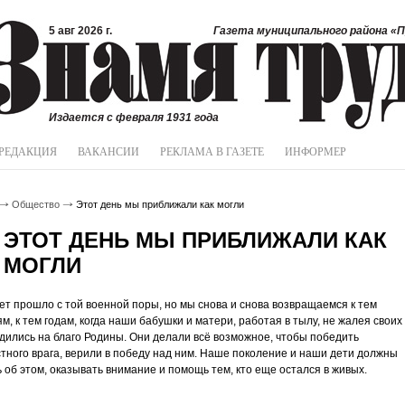
5 авг 2026 г.
Газета муниципального района «П
Издается с февраля 1931 года
РЕДАКЦИЯ
ВАКАНСИИ
РЕКЛАМА В ГАЗЕТЕ
ИНФОРМЕР
Общество
Этот день мы приближали как могли
ЭТОТ ДЕНЬ МЫ ПРИБЛИЖАЛИ КАК
МОГЛИ
ет прошло с той военной поры, но мы снова и снова возвращаемся к тем
м, к тем годам, когда наши бабушки и матери, работая в тылу, не жалея своих
удились на благо Родины. Они делали всё возможное, чтобы победить
тного врага, верили в победу над ним. Наше поколение и наши дети должны
 об этом, оказывать внимание и помощь тем, кто еще остался в живых.