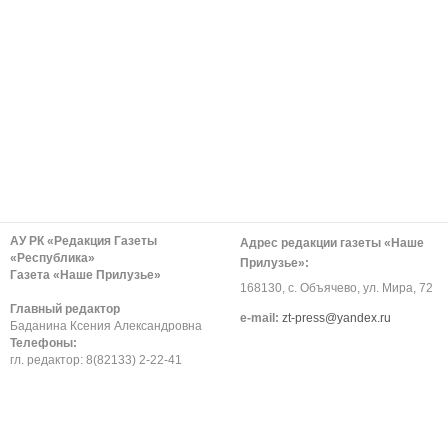
АУ РК «Редакция Газеты
Адрес редакции газеты «Наше
«Республика»
Прилузье»:
Газета «Наше Прилузье»
168130, с. Объячево, ул. Мира, 72
Главный редактор
е-mail:
zt-press@yandex.ru
Баданина Ксения Александровна
Телефоны:
гл. редактор: 8(82133) 2-22-41