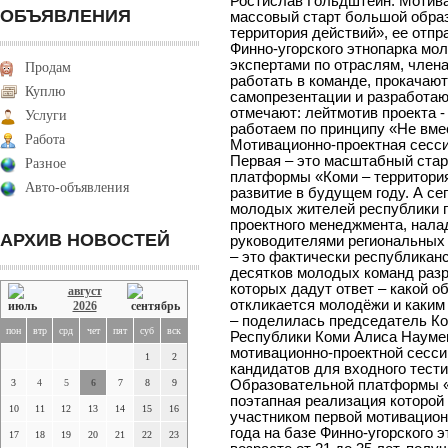
Ростислав Гольдштейн. Мотива
ОБЪЯВЛЕНИЯ
массовый старт большой обра
территория действий», ее отпра
Финно-угорского этнопарка мо
экспертами по отраслям, член
Продам
работать в команде, прокачаю
Куплю
самопрезентации и разработаю
отмечают: лейтмотив проекта 
Услуги
работаем по принципу «Не вме
Работа
Мотивационно-проектная сесси
Первая – это масштабный ста
Разное
платформы «Коми – территория
Авто-объявления
развитие в будущем году. А се
молодых жителей республики п
проектного менеджмента, нал
АРХИВ НОВОСТЕЙ
руководителями региональных 
– это фактически республикан
десятков молодых команд разр
которых дадут ответ – какой о
август
откликается молодёжи и каким
2026
– поделилась председатель Ко
пон
втр
срд
чет
пят
суб
вск
Республики Коми Алиса Наумен
мотивационно-проектной сессии
1
2
кандидатов для входного тести
3
4
5
6
7
8
9
Образовательной платформы «
поэтапная реализация которой 
10
11
12
13
14
15
16
участником первой мотивационн
года на базе Финно-угорского э
17
18
19
20
21
22
23